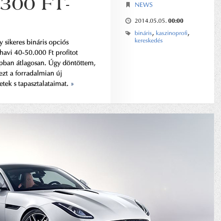
300 FT-
NEWS
00:00
2014.05.05.
,
,
bináris
kaszinoprofi
kereskedés
 sikeres bináris opciós
t havi 40-50.000 Ft profitot
apban átlagosan. Úgy döntöttem,
zt a forradalmian új
tek s tapasztalataimat.
»