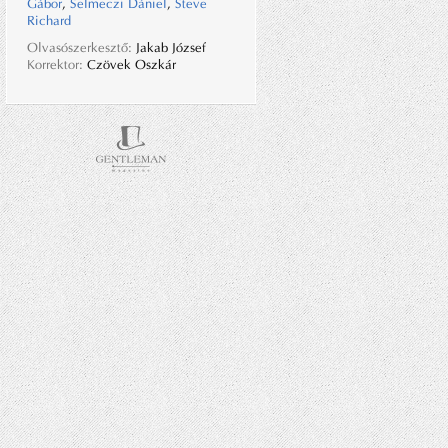
Gábor
,
Selmeczi Dániel
,
Steve
Richard
Olvasószerkesztő:
Jakab József
Korrektor:
Czövek Oszkár