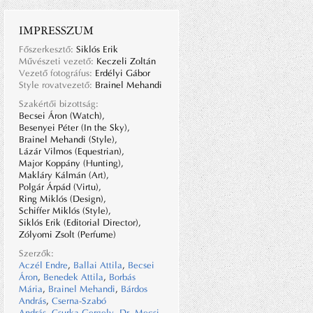
IMPRESSZUM
Főszerkesztő:
Siklós Erik
Művészeti vezető:
Keczeli Zoltán
Vezető fotográfus:
Erdélyi Gábor
Style rovatvezető:
Brainel Mehandi
Szakértői bizottság:
Becsei Áron (Watch),
Besenyei Péter (In the Sky),
Brainel Mehandi (Style),
Lázár Vilmos (Equestrian),
Major Koppány (Hunting),
Makláry Kálmán (Art),
Polgár Árpád (Virtu),
Ring Miklós (Design),
Schiffer Miklós (Style),
Siklós Erik (Editorial Director),
Zólyomi Zsolt (Perfume)
Szerzők:
Aczél Endre
,
Ballai Attila
,
Becsei
Áron
,
Benedek Attila
,
Borbás
Mária
,
Brainel Mehandi
,
Bárdos
András
,
Cserna-Szabó
András
,
Csurka Gergely
,
Dr. Mecsi