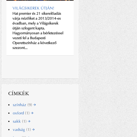
PEJTSIK PÉTER A
VILÁGSIKEREK ÚTJÁN!
POTENCIÁLIS
Hat premier és 21 sikerelőadás
ENERGIAVULKÁN
várja nézőiket a 2013/2014-es
Vad gyerek volt, az már egyszer
évadban, mely a Világsikerek
biztos! Több iskola feladta
útján szlogent kapta.
nevelését, a tanárok, diákok réme,
Hagyományosan a bérletezéssel
az időzített bomba, a
vezeti fel a Budapesti
megtestesült...
Operettszínház a következő
szezont...
CÍMKÉK
színház
(9)
oxford
(1)
sakk
(1)
vadság
(1)