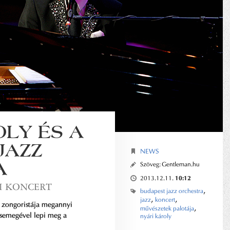
OLY ÉS A
JAZZ
NEWS
A
Szöveg:
Gentleman.hu
10:12
2013.12.11.
I KONCERT
,
budapest jazz orchestra
,
,
jazz
koncert
b zongoristája megannyi
,
művészetek palotája
csemegével lepi meg a
nyári károly