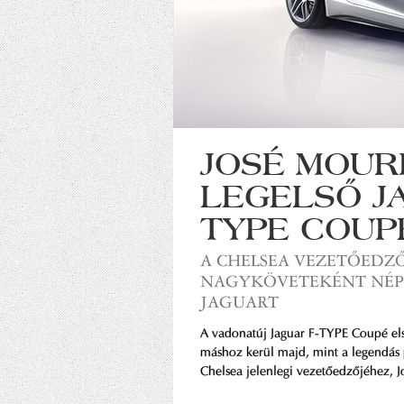
JOSÉ MOUR
LEGELSŐ J
TYPE COUP
A CHELSEA VEZETŐEDZ
NAGYKÖVETEKÉNT NÉPS
JAGUART
A vadonatúj Jaguar F-TYPE Coupé el
máshoz kerül majd, mint a legendás 
Chelsea jelenlegi vezetőedzőjéhez,