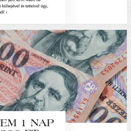
külsejével és tetteivel úgy,
ad?
»
TEM 1 NAP