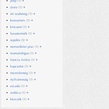
jeep
(1)
ázsia
(1)
úri szabóság
(1)
keresztnév
(1)
kincsem
(1)
luxustermék
(1)
repülés
(5)
nemzetközi piac
(1)
reumatológus
(1)
francia riviéra
(1)
kapcsolat
(1)
meztelenség
(1)
nyilvánosság
(1)
escada
(1)
arabica
(1)
kézcsók
(1)