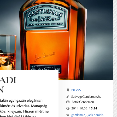
ZADI
N
NEWS
Szöveg:
Gentleman.hu
talán egy igazán elegánsan
Fotó:
Gentleman
 kimért és udvarias. Manapság
15:54
2014.10.08.
özi kifejezés. Hiszen miért ne
,
gentleman
jack daniels
en járó férfi? Miért ne