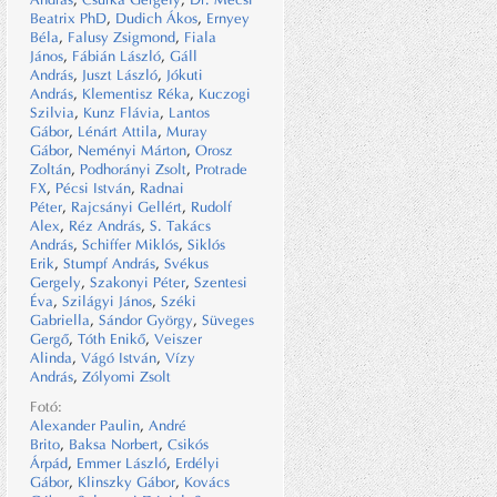
Beatrix PhD
,
Dudich Ákos
,
Ernyey
Béla
,
Falusy Zsigmond
,
Fiala
János
,
Fábián László
,
Gáll
András
,
Juszt László
,
Jókuti
András
,
Klementisz Réka
,
Kuczogi
Szilvia
,
Kunz Flávia
,
Lantos
Gábor
,
Lénárt Attila
,
Muray
Gábor
,
Neményi Márton
,
Orosz
Zoltán
,
Podhorányi Zsolt
,
Protrade
FX
,
Pécsi István
,
Radnai
Péter
,
Rajcsányi Gellért
,
Rudolf
Alex
,
Réz András
,
S. Takács
András
,
Schiffer Miklós
,
Siklós
Erik
,
Stumpf András
,
Svékus
Gergely
,
Szakonyi Péter
,
Szentesi
Éva
,
Szilágyi János
,
Széki
Gabriella
,
Sándor György
,
Süveges
Gergő
,
Tóth Enikő
,
Veiszer
Alinda
,
Vágó István
,
Vízy
András
,
Zólyomi Zsolt
Fotó:
Alexander Paulin
,
André
Brito
,
Baksa Norbert
,
Csikós
Árpád
,
Emmer László
,
Erdélyi
Gábor
,
Klinszky Gábor
,
Kovács