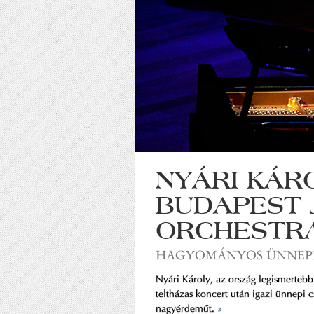
NYÁRI KÁR
BUDAPEST 
ORCHESTR
HAGYOMÁNYOS ÜNNEP
Nyári Károly, az ország legismerteb
teltházas koncert után igazi ünnepi 
nagyérdeműt.
»