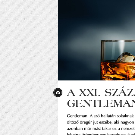
A XXI. SZÁ
GENTLEMA
Gentleman. A szó hallatán sokaknak 
öltöző öregúr jut eszébe, aki nagyon
azonban már mást takar ez a nemzetk
lehetne úriember egy harmincas éveib