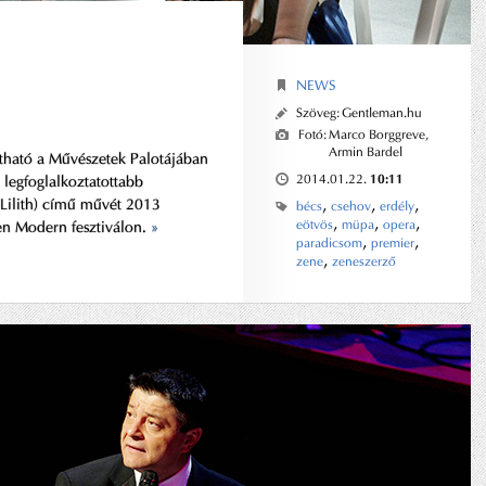
NEWS
Szöveg:
Gentleman.hu
Fotó:
Marco Borggreve
,
Armin Bardel
tható a Művészetek Palotájában
10:11
2014.01.22.
k legfoglalkoztatottabb
,
,
,
Lilith) című művét 2013
bécs
csehov
erdély
,
,
,
eötvös
müpa
opera
en Modern fesztiválon.
»
,
,
paradicsom
premier
,
zene
zeneszerző