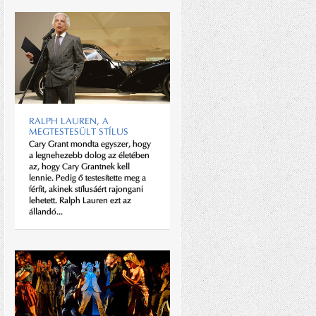
BENTLEY A NAPPALIBAN
RALPH LAUREN, A
Időben jelzem: ez a cikk nem egy
MEGTESTESÜLT STÍLUS
avantgard művész útkereső
Cary Grant mondta egyszer, hogy
lakberendezési kísérletéről szól,
a legnehezebb dolog az életében
és nem is a legendás brit
az, hogy Cary Grantnek kell
autómárkáról, sokkal inkább az
lennie. Pedig ő testesítette meg a
otthoni zenehallgatás és
férfit, akinek stílusáért rajongani
hangreprodukció...
lehetett. Ralph Lauren ezt az
állandó...