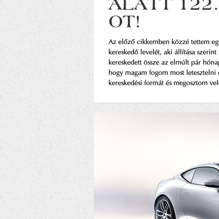
ALATT 122.
OT!
Az előző cikkemben közzé tettem egy
kereskedő levelét, aki állítása szerin
kereskedett össze az elmúlt pár hón
hogy magam fogom most letesztelni e
kereskedési formát és megosztom vele