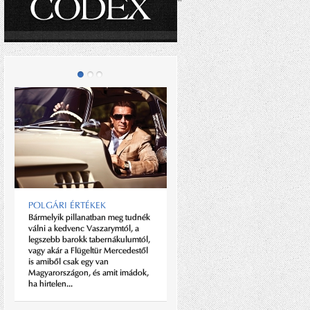
POLGÁRI ÉRTÉKEK
POFONOK ÍZE
Bármelyik pillanatban meg tudnék
Vándortörténet, még az is lehet,
válni a kedvenc Vaszarymtól, a
hogy igaz. Állítólag egyszer
legszebb barokk tabernákulumtól,
hallotta valaki a vonaton, amint
vagy akár a Flügeltür Mercedestől
egy édesanya – gondolom, arcára
is amiből csak egy van
nem a boldogság vésett ráncokat
Magyarországon, és amit imádok,
– ráförmedt a hétéves kisfiára:
ha hirtelen...
Nézd a...