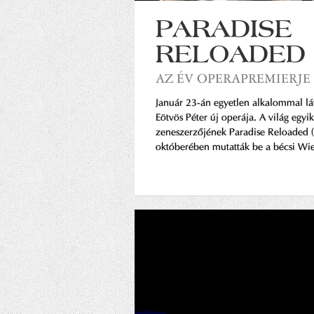
PARADISE
RELOADED
AZ ÉV OPERAPREMIERJE
Január 23-án egyetlen alkalommal lá
Eötvös Péter új operája. A világ egyi
zeneszerzőjének Paradise Reloaded (
októberében mutatták be a bécsi Wi