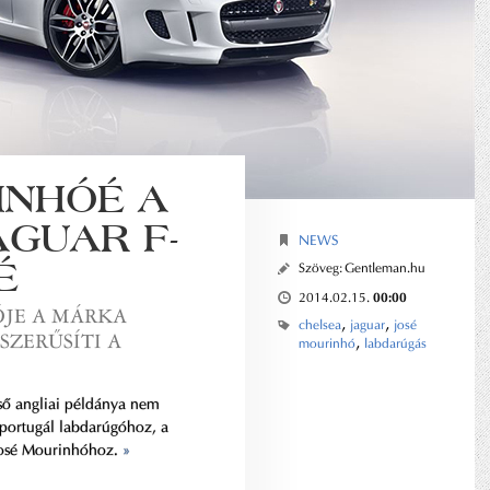
INHÓÉ A
AGUAR F-
NEWS
É
Szöveg:
Gentleman.hu
00:00
2014.02.15.
ŐJE A MÁRKA
,
,
chelsea
jaguar
josé
ZERŰSÍTI A
,
mourinhó
labdarúgás
ső angliai példánya nem
portugál labdarúgóhoz, a
 José Mourinhóhoz.
»