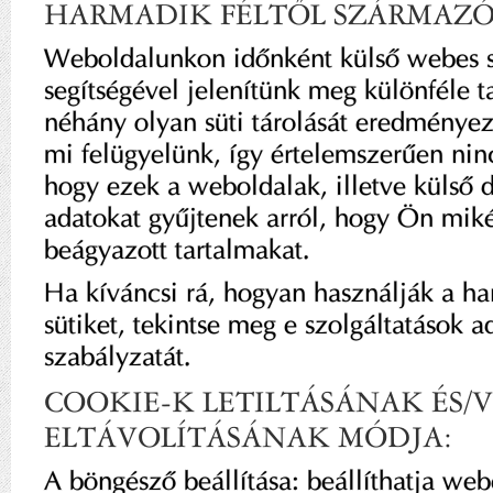
HARMADIK FÉLTŐL SZÁRMAZÓ
Weboldalunkon időnként külső webes s
segítségével jelenítünk meg különféle t
néhány olyan süti tárolását eredménye
mi felügyelünk, így értelemszerűen nin
hogy ezek a weboldalak, illetve külső
adatokat gyűjtenek arról, hogy Ön miké
beágyazott tartalmakat.
Ha kíváncsi rá, hogyan használják a ha
sütiket, tekintse meg e szolgáltatások a
szabályzatát.
COOKIE-K LETILTÁSÁNAK ÉS/
ELTÁVOLÍTÁSÁNAK MÓDJA:
A böngésző beállítása: beállíthatja web