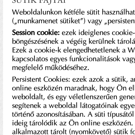
SÜTIK FAJTÁI
Weboldalunkon kétféle sütit használhat
(„munkamenet sütiket”) vagy „persistent
Session cookie:
ezek ideiglenes cookie
böngészésének a végéig kerülnek tárolás
Ezek a cookie-k elengedhetetlenek a W
kapcsolatos egyes funkcionalitások va
megfelelő működéséhez.
Persistent Cookies: ezek azok a sütik, 
online eszközén maradnak, hogy Ön el
weboldalt, és egy véletlenszerűen gener
segítenek a weboldal látogatóinak egye
történő azonosításában. A süti típusátó
ideig tárolódik az Ön online eszközén
alkalmazott tárolt (nyomkövető) sütik f