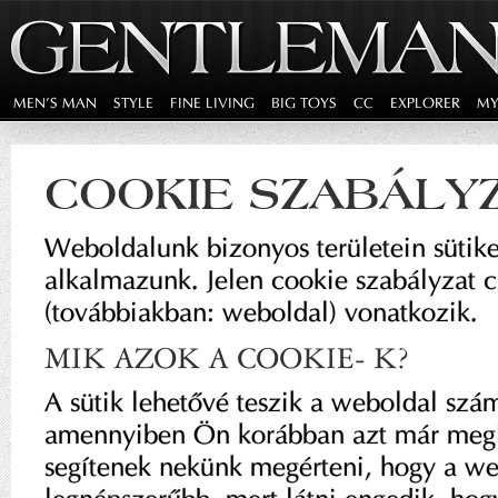
MEN'S MAN
STYLE
FINE LIVING
BIG TOYS
CC
EXPLORER
MY
COOKIE SZABÁLY
Weboldalunk bizonyos területein sütike
alkalmazunk. Jelen cookie szabályzat 
(továbbiakban: weboldal) vonatkozik.
MIK AZOK A COOKIE- K?
A sütik lehetővé teszik a weboldal szám
amennyiben Ön korábban azt már meglá
segítenek nekünk megérteni, hogy a we