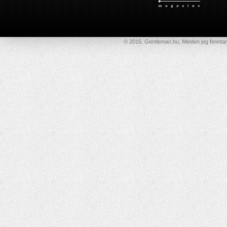
© 2015. Gentleman.hu, Minden jog fenntar