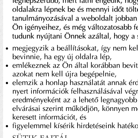
legnépszerűbb, mert látni engedik, hog
oldalakra lépnek be és mennyi időt tölt
tanulmányozásával a weboldalt jobban 
Ön igényeihez, és még változatosabb f
tudunk nyújtani Önnek azáltal, hogy a 
megjegyzik a beállításokat, így nem kel
bevinnie, ha egy új oldalra lép,
emlékeznek az Ön által korábban bevitt
azokat nem kell újra begépelnie,
elemzik a honlap használatát annak ér
nyert információk felhasználásával végre
eredményeként az a lehető legnagyob
elvárásai szerint működjön, könnyen me
keresett információt, és
figyelemmel kísérik hirdetéseink haték