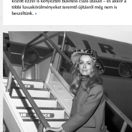
között ezzel is kényezteti business class utasait – és akkor a
többi luxuskörülményeket teremtő újításról még nem is
beszéltünk.
»