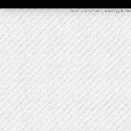
© 2015. Gentleman.hu, Minden jog fenntar