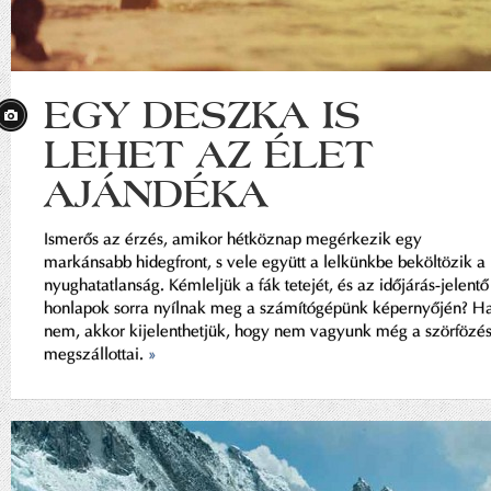
EGY DESZKA IS
LEHET AZ ÉLET
AJÁNDÉKA
Ismerős az érzés, amikor hétköznap megérkezik egy
markánsabb hidegfront, s vele együtt a lelkünkbe beköltözik a
nyughatatlanság. Kémleljük a fák tetejét, és az időjárás-jelentő
honlapok sorra nyílnak meg a számítógépünk képernyőjén? H
nem, akkor kijelenthetjük, hogy nem vagyunk még a szörfözé
megszállottai.
»