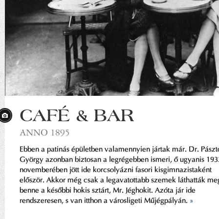
CAFÉ & BAR
ANNO 1895
Ebben a patinás épületben valamennyien jártak már. Dr. Pászt
György azonban biztosan a legrégebben ismeri, ő ugyanis 193
novemberében jött ide korcsolyázni fasori kisgimnazistaként
először. Akkor még csak a legavatottabb szemek láthatták me
benne a későbbi hokis sztárt, Mr. Jéghokit. Azóta jár ide
rendszeresen, s van itthon a városligeti Műjégpályán.
»