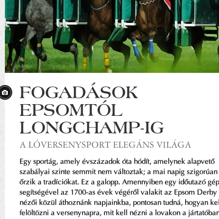
FOGADÁSOK
EPSOMTÓL
LONGCHAMP-IG
A LÓVERSENYSPORT ELEGÁNS VILÁGA
Egy sportág, amely évszázadok óta hódít, amelynek alapvető
szabályai szinte semmit nem változtak; a mai napig szigorúan
őrzik a tradíciókat. Ez a galopp. Amennyiben egy időutazó gé
segítségével az 1700-as évek végéről valakit az Epsom Derby
nézői közül áthoznánk napjainkba, pontosan tudná, hogyan kel
felöltözni a versenynapra, mit kell nézni a lovakon a jártatóban