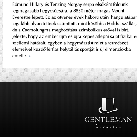
Edmund Hillary és Tenzing Norgay serpa elsőként földünk
legmagasabb hegycsúcsára, a 8850 méter magas Mount
Everestre lépett. Ez az ötvenes évek háború utáni hangulatába
legalább olyan tettnek számított, mint később a Holdra szállás,
de a Csomolungma meghódítása szimbolikus erővel is bírt.
Jelezte, hogy az ember újra és újra képes átlépni saját fizikai é
szellemi határait, egyben a hegymászást mint a természet
elemeivel küzdő férfias helytállás sportját is új dimenziókba
emelte.
»