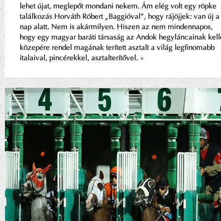
lehet újat, meglepőt mondani nekem. Ám elég volt egy röpke
találkozás Horváth Róbert „Baggióval”, hogy rájöjjek: van új a
nap alatt. Nem is akármilyen. Hiszen az nem mindennapos,
hogy egy magyar baráti társaság az Andok hegyláncainak kell
közepére rendel magának terített asztalt a világ legfinomabb
italaival, pincérekkel, asztalterítővel.
»