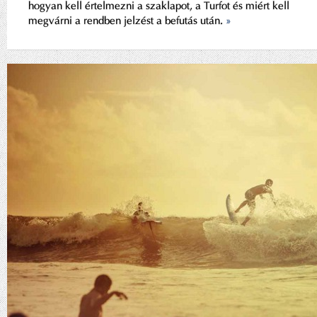
hogyan kell értelmezni a szaklapot, a Turfot és miért kell
megvárni a rendben jelzést a befutás után.
»