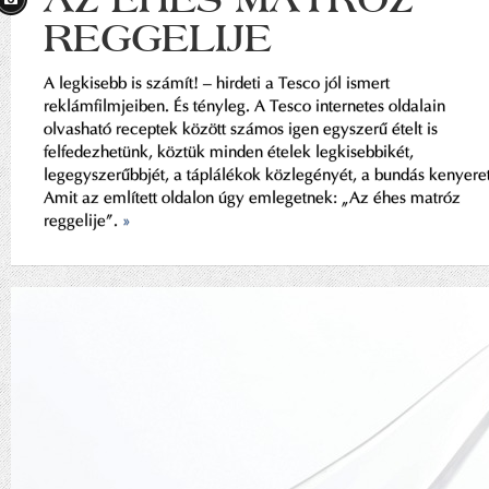
REGGELIJE
A legkisebb is számít! – hirdeti a Tesco jól ismert
reklámfilmjeiben. És tényleg. A Tesco internetes oldalain
olvasható receptek között számos igen egyszerű ételt is
felfedezhetünk, köztük minden ételek legkisebbikét,
legegyszerűbbjét, a táplálékok közlegényét, a bundás kenyeret
Amit az említett oldalon úgy emlegetnek: „Az éhes matróz
reggelije”.
»