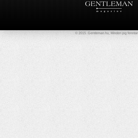
© 2015. Gentleman.hu, Minden jog fenntar