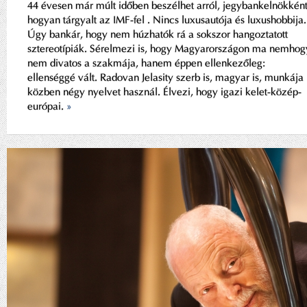
44 évesen már múlt időben beszélhet arról, jegybankelnökkén
hogyan tárgyalt az IMF-fel . Nincs luxusautója és luxushobbija.
Úgy bankár, hogy nem húzhatók rá a sokszor hangoztatott
sztereotípiák. Sérelmezi is, hogy Magyarországon ma nemhog
nem divatos a szakmája, hanem éppen ellenkezőleg:
ellenséggé vált. Radovan Jelasity szerb is, magyar is, munkája
közben négy nyelvet használ. Élvezi, hogy igazi kelet-közép-
európai.
»