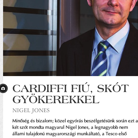
CARDIFFI FIÚ, SKÓT
GYÖKEREKKEL
NIGEL JONES
Minőség és bizalom; közel egyórás beszélgetésünk során ezt a
két szót mondta magyarul Nigel Jones, a legnagyobb nem
állami tulajdonú magyarországi munkáltató, a Tesco első