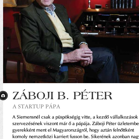
ZÁBOJI B. PÉTER
A STARTUP PÁPA
A Siemensnél csak a püspökségig vitte, a kezdő vállalkozások
szervezésének viszont már ő a pápája. Záboji Péter üzletembe
gyerekként ment el Magyarországról, hogy aztán felnőttként
komoly nemzetközi karriert fusson be. Sikerének azonban nag