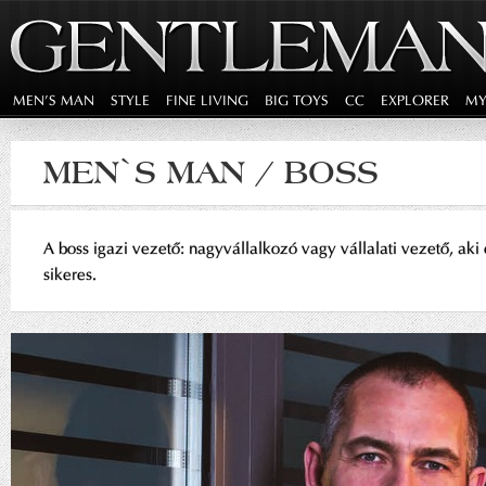
MEN'S MAN
STYLE
FINE LIVING
BIG TOYS
CC
EXPLORER
MY
MEN`S MAN / BOSS
A boss igazi vezető: nagyvállalkozó vagy vállalati vezető, aki 
sikeres.