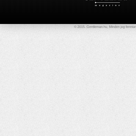
© 2015. Gentleman.hu, Minden jog fenntar