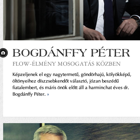
BOGDÁNFFY PÉTER
FLOW-ÉLMÉNY MOSOGATÁS KÖZBEN
Képzeljenek el egy nagytermetű, göndörhajú, kölyökképű,
öltönyeihez díszzsebkendőt választó, józan beszédű
fiatalembert, és máris önök előtt áll a harminchat éves dr.
Bogdánffy Péter.
»