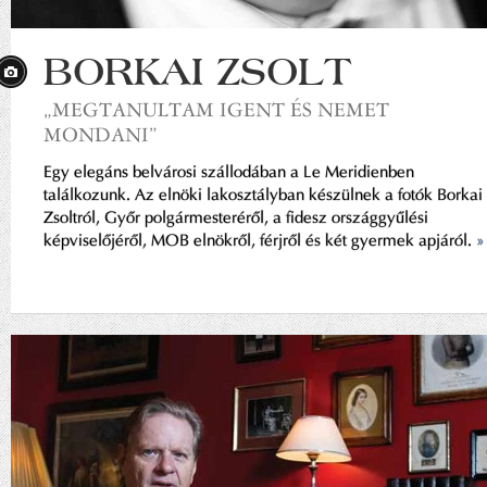
BORKAI ZSOLT
„MEGTANULTAM IGENT ÉS NEMET
MONDANI”
Egy elegáns belvárosi szállodában a Le Meridienben
találkozunk. Az elnöki lakosztályban készülnek a fotók Borkai
Zsoltról, Győr polgármesteréről, a fidesz országgyűlési
képviselőjéről, MOB elnökről, férjről és két gyermek apjáról.
»