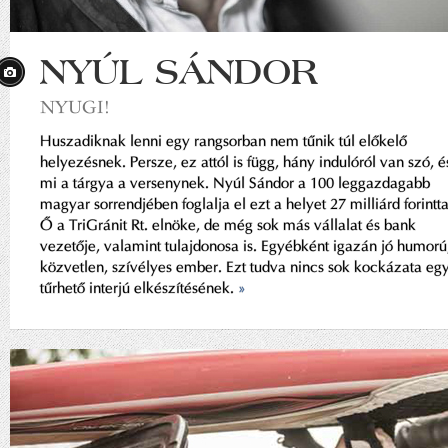
NYÚL SÁNDOR
NYUGI!
Huszadiknak lenni egy rangsorban nem tűnik túl előkelő
helyezésnek. Persze, ez attól is függ, hány indulóról van szó, é
mi a tárgya a versenynek. Nyúl Sándor a 100 leggazdagabb
magyar sorrendjében foglalja el ezt a helyet 27 milliárd forintta
Ő a TriGránit Rt. elnöke, de még sok más vállalat és bank
vezetője, valamint tulajdonosa is. Egyébként igazán jó humorú
közvetlen, szívélyes ember. Ezt tudva nincs sok kockázata eg
tűrhető interjú elkészítésének.
»