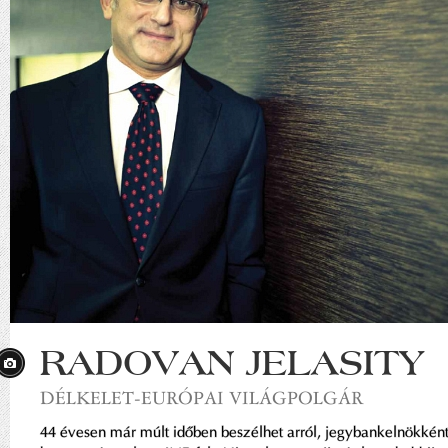
RADOVAN JELASITY
DÉLKELET-EURÓPAI VILÁGPOLGÁR
44 évesen már múlt időben beszélhet arról, jegybankelnökkén