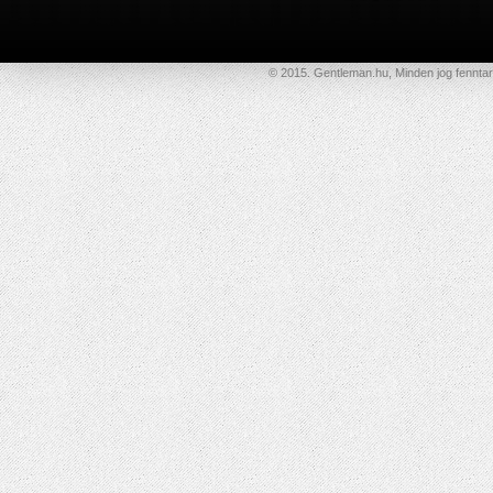
© 2015. Gentleman.hu, Minden jog fenntar