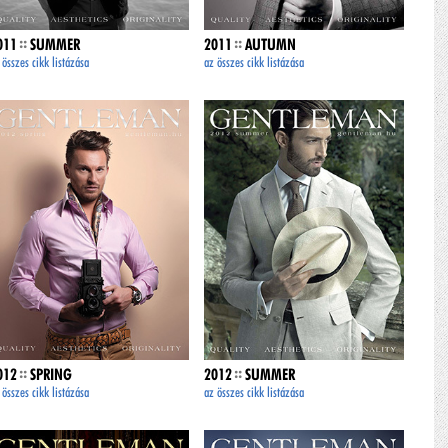
::
::
011
SUMMER
2011
AUTUMN
 összes cikk listázása
az összes cikk listázása
::
::
012
SPRING
2012
SUMMER
 összes cikk listázása
az összes cikk listázása