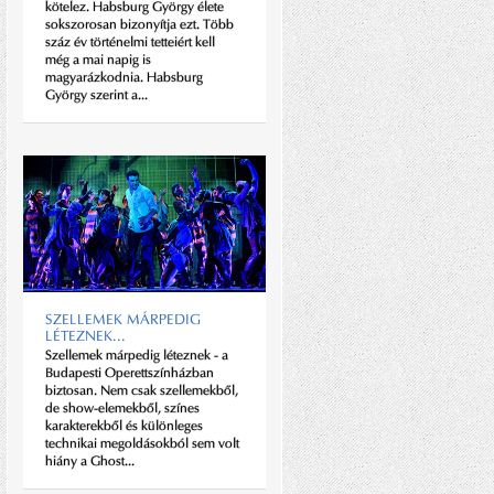
kötelez. Habsburg György élete
alumínium megmunkálással,
sokszorosan bizonyítja ezt. Több
kézzel varrott bőr belsővel,
száz év történelmi tetteiért kell
kortalan designnal hódít. A
még a mai napig is
Morgan kiváló példa arra,...
magyarázkodnia. Habsburg
György szerint a...
DR MÁRIÁS
SZELLEMEK MÁRPEDIG
A Tudósok zenekar csodálatos
LÉTEZNEK...
fegyver a csínytevésekhez – állítja
Szellemek márpedig léteznek - a
dr Máriás Béla, akitől amúgy sem
Budapesti Operettszínházban
áll távol, hogy borsot törjön az
biztosan. Nem csak szellemekből,
emberiség orra alá. Nemcsak
de show-elemekből, színes
zenéjével teszi ezt, hanem
karakterekből és különleges
merész...
technikai megoldásokból sem volt
hiány a Ghost...