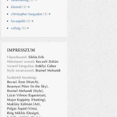
életmű
(1)
christopher hargadon
(1)
lovaspóló
(1)
válság
(1)
IMPRESSZUM
Főszerkesztő:
Siklós Erik
Művészeti vezető:
Keczeli Zoltán
Vezető fotográfus:
Erdélyi Gábor
Style rovatvezető:
Brainel Mehandi
Szakértői bizottság:
Becsei Áron (Watch),
Besenyei Péter (In the Sky),
Brainel Mehandi (Style),
Lázár Vilmos (Equestrian),
Major Koppány (Hunting),
Makláry Kálmán (Art),
Polgár Árpád (Virtu),
Ring Miklós (Design),