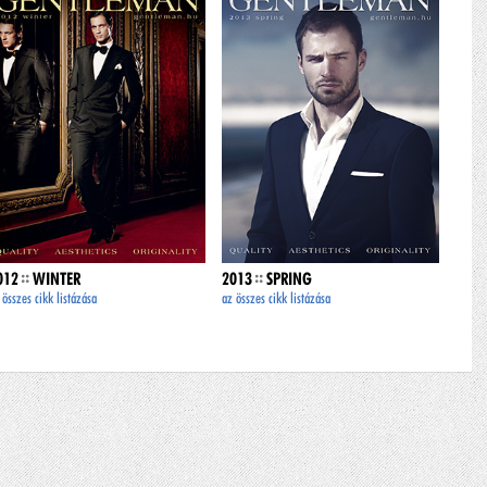
::
::
012
WINTER
2013
SPRING
 összes cikk listázása
az összes cikk listázása