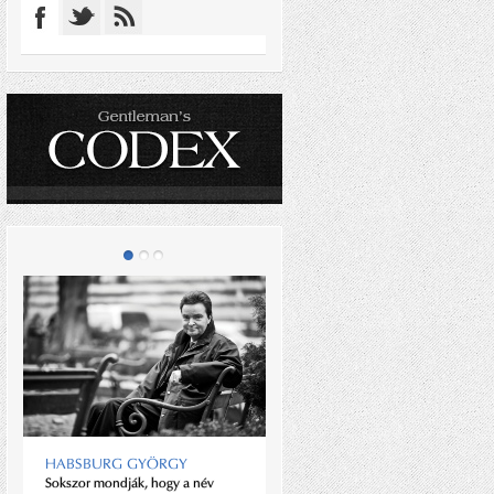
GUTEN MORGAN
Az egykor csúcstechnológiát
HABSBURG GYÖRGY
alkalmazó és piacvezető angol
Sokszor mondják, hogy a név
autógyár ma is a kézi fa- és