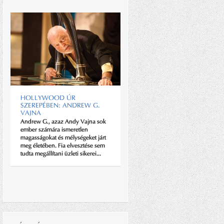
80 ÉVE A FÖLD KÖRÜL
Jules Verne hőse 80 nap alatt
HOLLYWOOD ÚR
kerülte meg a Földet, a 80 éve
SZEREPÉBEN: ANDREW G.
alapított Air France pedig naponta
VAJNA
többször is – cikkünkben, szíves
Andrew G., azaz Andy Vajna sok
engedelmünkkel, most inkább ez
ember számára ismeretlen
utóbbiról emlékezünk meg,
magasságokat és mélységeket járt
felidézve...
meg életében. Fia elvesztése sem
tudta megállítani üzleti sikerei...