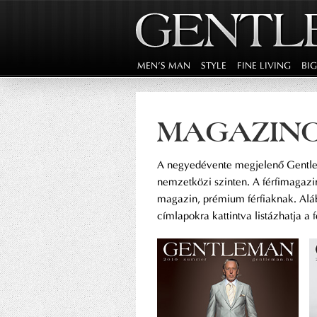
MEN'S MAN
STYLE
FINE LIVING
BI
MAGAZIN
A negyedévente megjelenő Gentle
nemzetközi szinten. A férfimagazi
magazin, prémium férfiaknak. Alá
címlapokra kattintva listázhatja a f