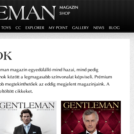
MAGAZIN
SHOP
G TOYS
CC
EXPLORER
MY POINT
GALLERY
NEWS
BLOG
OK
man magazin egyedülálló mind hazai, mind pedig
nok között a legmagasabb színvonalat képviseli. Prémium
bb megtekinthetőek az eddig megjelent magazinjaink. A
eltöltött cikkeket.