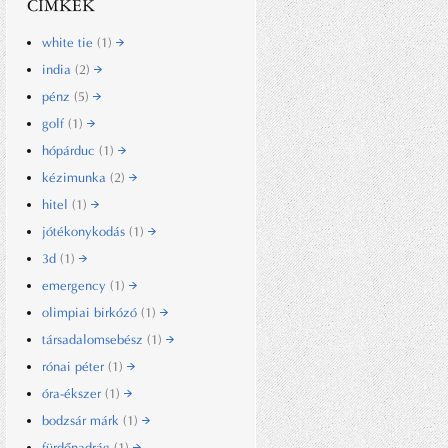
CÍMKÉK
white tie
(1)
india
(2)
pénz
(5)
golf
(1)
hópárduc
(1)
kézimunka
(2)
hitel
(1)
jótékonykodás
(1)
3d
(1)
emergency
(1)
olimpiai birkózó
(1)
társadalomsebész
(1)
rónai péter
(1)
óra-ékszer
(1)
bodzsár márk
(1)
fürdőnadrág
(1)