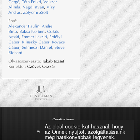
Gergő
,
Tóth Enikő
,
Veiszer
Alinda
,
Vágó István
,
Vízy
András
,
Zólyomi Zsolt
Fotó:
Alexander Paulin
,
André
Brito
,
Baksa Norbert
,
Csikós
Árpád
,
Emmer László
,
Erdélyi
Gábor
,
Klinszky Gábor
,
Kovács
Gábor
,
Selmeczi Dániel
,
Steve
Richard
Olvasószerkesztő:
Jakab József
Korrektor:
Czövek Oszkár
Creative team
Az oldal cookie-kat használ, hogy
Impresszum
az Önnek nyújtott szolgáltatásaink
Adatkezelési tájékoztató
még hatékonyabbak legyenek.
Cookie szabályzat