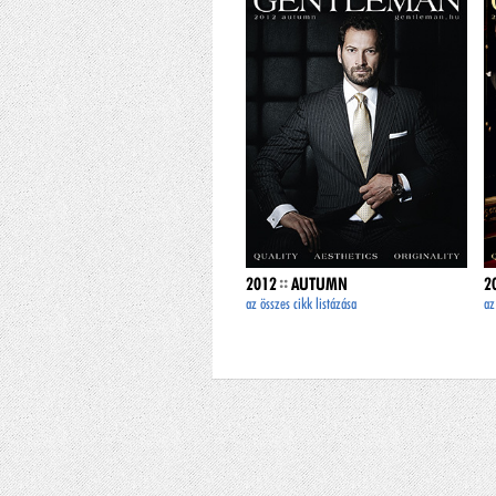
::
2012
AUTUMN
2
az összes cikk listázása
az