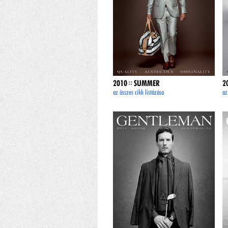
::
2010
SUMMER
2
az összes cikk listázása
az