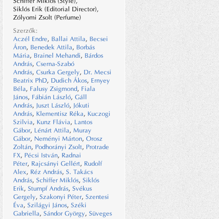
Schiffer Miklós (Style),
Siklós Erik (Editorial Director),
Zólyomi Zsolt (Perfume)
Szerzők:
Aczél Endre
,
Ballai Attila
,
Becsei
Áron
,
Benedek Attila
,
Borbás
Mária
,
Brainel Mehandi
,
Bárdos
András
,
Cserna-Szabó
András
,
Csurka Gergely
,
Dr. Mecsi
Beatrix PhD
,
Dudich Ákos
,
Ernyey
Béla
,
Falusy Zsigmond
,
Fiala
János
,
Fábián László
,
Gáll
András
,
Juszt László
,
Jókuti
András
,
Klementisz Réka
,
Kuczogi
Szilvia
,
Kunz Flávia
,
Lantos
Gábor
,
Lénárt Attila
,
Muray
Gábor
,
Neményi Márton
,
Orosz
Zoltán
,
Podhorányi Zsolt
,
Protrade
FX
,
Pécsi István
,
Radnai
Péter
,
Rajcsányi Gellért
,
Rudolf
Alex
,
Réz András
,
S. Takács
András
,
Schiffer Miklós
,
Siklós
Erik
,
Stumpf András
,
Svékus
Gergely
,
Szakonyi Péter
,
Szentesi
Éva
,
Szilágyi János
,
Széki
Gabriella
,
Sándor György
,
Süveges