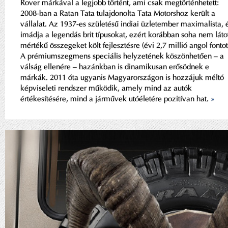
Rover márkával a legjobb történt, ami csak megtörténhetett:
2008-ban a Ratan Tata tulajdonolta Tata Motorshoz került a
vállalat. Az 1937-es születésű indiai üzletember maximalista, 
imádja a legendás brit típusokat, ezért korábban soha nem láto
mértékű összegeket költ fejlesztésre (évi 2,7 millió angol fontot
A prémiumszegmens speciális helyzetének köszönhetően – a
válság ellenére – hazánkban is dinamikusan erősödnek e
márkák. 2011 óta ugyanis Magyarországon is hozzájuk méltó
képviseleti rendszer működik, amely mind az autók
értékesítésére, mind a járművek utóéletére pozitívan hat.
»