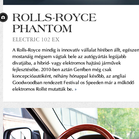
ROLLS-ROYCE
PHANTOM
ELECTRIC 102 EX
A Rolls-Royce mindig is innovatív vállalat hírében állt, egésze
mostanáig mégsem vágtak bele az autógyártás legújabb
divatjába, a hibrid- vagy elektromos hajtású járművek
fejlesztésébe. 2010-ben aztán Genfben még csak
koncepcióautóként, néhány hónappal később, az angliai
Goodwoodban rendezett Festival os Speeden már a működő
elektromos Rollst mutatták be.
»