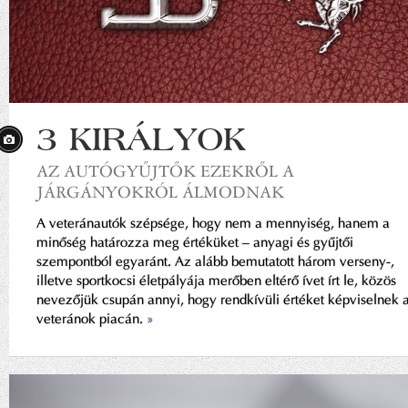
3 KIRÁLYOK
AZ AUTÓGYŰJTŐK EZEKRŐL A
JÁRGÁNYOKRÓL ÁLMODNAK
A veteránautók szépsége, hogy nem a mennyiség, hanem a
minőség határozza meg értéküket – anyagi és gyűjtői
szempontból egyaránt. Az alább bemutatott három verseny-,
illetve sportkocsi életpályája merőben eltérő ívet írt le, közös
nevezőjük csupán annyi, hogy rendkívüli értéket képviselnek 
veteránok piacán.
»