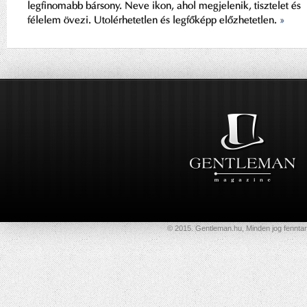
legfinomabb bársony. Neve ikon, ahol megjelenik, tisztelet és
félelem övezi. Utolérhetetlen és legfőképp előzhetetlen.
»
© 2015. Gentleman.hu, Minden jog fenntar