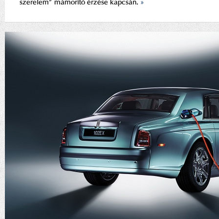
szerelem” mámorító érzése kapcsán.
»