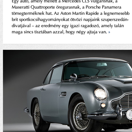
Egy autó, amely mellett a Mercedes CLS vulgárisnak, a
Maseratti Quattroporte öregurasnak, a Porsche Panamera
tömegterméknek hat. Az Aston Martin Rapide a legnemesebb
brit sportkocsihagyományokat ötvözi napjaink szuperszedán-
divatjával – az eredmény egy igazi ragadozó, amely talán
maga sincs tisztában azzal, hogy négy ajtaja van.
»