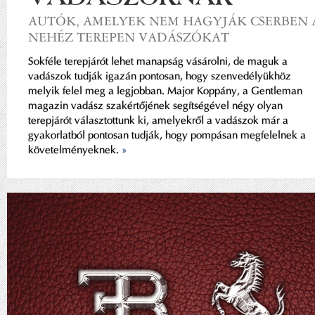
AUTÓK, AMELYEK NEM HAGYJÁK CSERBEN 
NEHÉZ TEREPEN VADÁSZÓKAT
Sokféle terepjárót lehet manapság vásárolni, de maguk a
vadászok tudják igazán pontosan, hogy szenvedélyükhöz
melyik felel meg a legjobban. Major Koppány, a Gentleman
magazin vadász szakértőjének segítségével négy olyan
terepjárót választottunk ki, amelyekről a vadászok már a
gyakorlatból pontosan tudják, hogy pompásan megfelelnek a
követelményeknek.
»