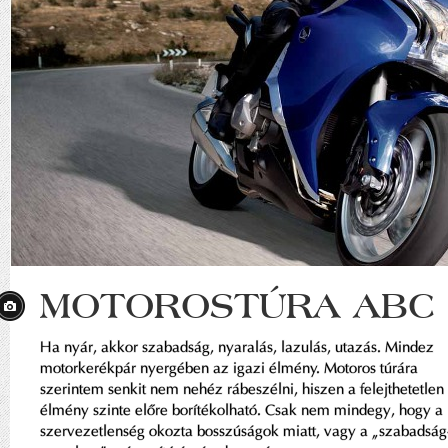
MOTOROSTÚRA ABC
Ha nyár, akkor szabadság, nyaralás, lazulás, utazás. Mindez
motorkerékpár nyergében az igazi élmény. Motoros túrára
szerintem senkit nem nehéz rábeszélni, hiszen a felejthetetlen
élmény szinte előre borítékolható. Csak nem mindegy, hogy a
szervezetlenség okozta bosszúságok miatt, vagy a „szabadság