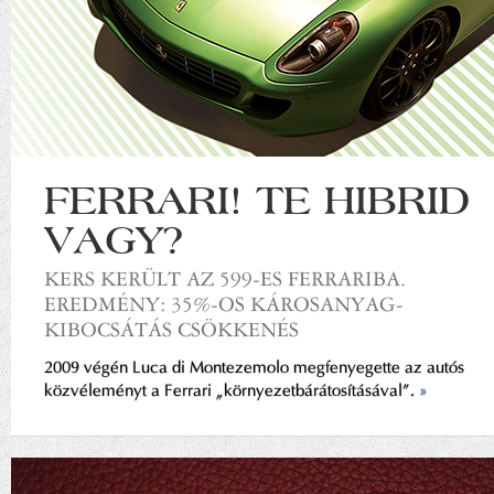
FERRARI! TE HIBRID
VAGY?
KERS KERÜLT AZ 599-ES FERRARIBA.
EREDMÉNY: 35%-OS KÁROSANYAG-
KIBOCSÁTÁS CSÖKKENÉS
2009 végén Luca di Montezemolo megfenyegette az autós
közvéleményt a Ferrari „környezetbárátosításával”.
»