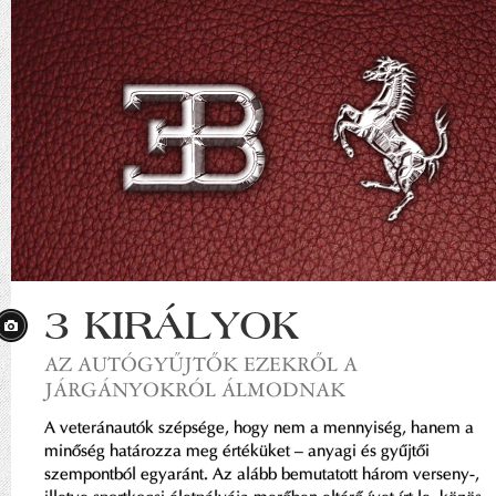
3 KIRÁLYOK
AZ AUTÓGYŰJTŐK EZEKRŐL A
JÁRGÁNYOKRÓL ÁLMODNAK
A veteránautók szépsége, hogy nem a mennyiség, hanem a
minőség határozza meg értéküket – anyagi és gyűjtői
szempontból egyaránt. Az alább bemutatott három verseny-,