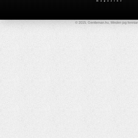
© 2015. Gentleman.hu, Minden jog fenntar