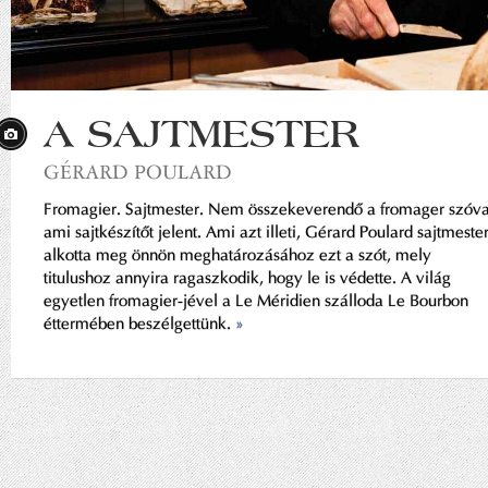
A SAJTMESTER
GÉRARD POULARD
Fromagier. Sajtmester. Nem összekeverendő a fromager szóva
ami sajtkészítőt jelent. Ami azt illeti, Gérard Poulard sajtmeste
alkotta meg önnön meghatározásához ezt a szót, mely
titulushoz annyira ragaszkodik, hogy le is védette. A világ
egyetlen fromagier-jével a Le Méridien szálloda Le Bourbon
éttermében beszélgettünk.
»