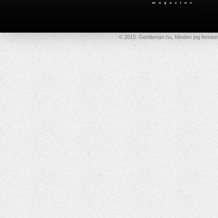
© 2015. Gentleman.hu, Minden jog fenntar