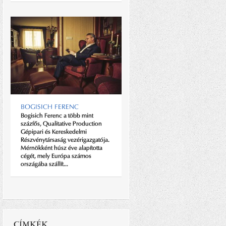
JAKSITY GYÖRGY
"Megpróbálok annyi pénzt költeni
a kultúrára, így a műgyűjtésre,
amennyi még nem fáj. Azt
BOGISICH FERENC
szoktam mondani, hogy ha
Bogisich Ferenc a több mint
holnap leég minden olyan
százfős, Qualitative Production
objektum, ahol nekem képem
Gépipari és Kereskedelmi
van, akkor nagyon-nagyon
Részvénytársaság vezérigazgatója.
szomorú...
Mérnökként húsz éve alapította
cégét, mely Európa számos
országába szállít...
CÍMKÉK