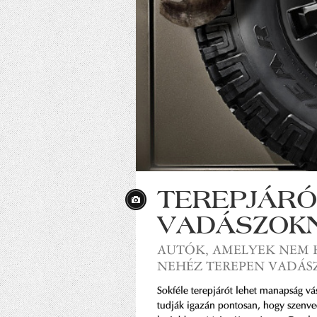
TEREPJÁRÓ
VADÁSZOK
AUTÓK, AMELYEK NEM 
NEHÉZ TEREPEN VADÁ
Sokféle terepjárót lehet manapság v
tudják igazán pontosan, hogy szenve