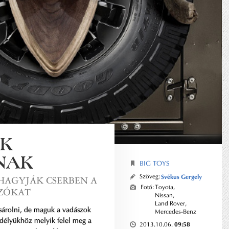
K
NAK
BIG TOYS
Szöveg:
Svékus Gergely
HAGYJÁK CSERBEN A
Fotó:
Toyota
,
SZÓKAT
Nissan
,
Land Rover
,
ásárolni, de maguk a vadászok
Mercedes-Benz
délyükhöz melyik felel meg a
09:58
2013.10.06.