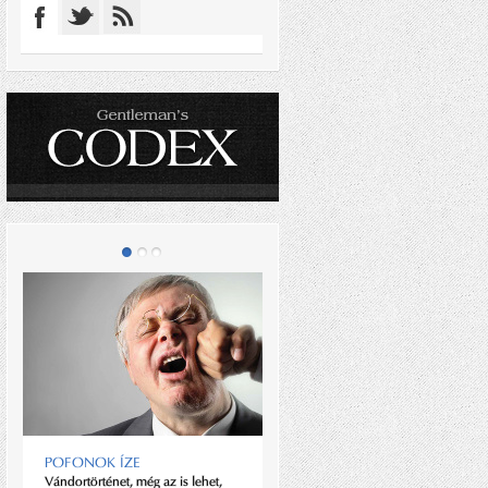
KAMUTI JENŐ
POFONOK ÍZE
Mindig megtisztelő eredményes,
Vándortörténet, még az is lehet,
legendás olimpikonnal kávézni.