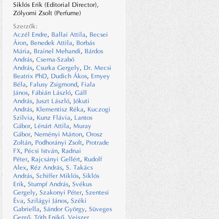
Siklós Erik (Editorial Director),
Zólyomi Zsolt (Perfume)
Szerzők:
Aczél Endre
,
Ballai Attila
,
Becsei
Áron
,
Benedek Attila
,
Borbás
Mária
,
Brainel Mehandi
,
Bárdos
András
,
Cserna-Szabó
András
,
Csurka Gergely
,
Dr. Mecsi
Beatrix PhD
,
Dudich Ákos
,
Ernyey
Béla
,
Falusy Zsigmond
,
Fiala
János
,
Fábián László
,
Gáll
András
,
Juszt László
,
Jókuti
András
,
Klementisz Réka
,
Kuczogi
Szilvia
,
Kunz Flávia
,
Lantos
Gábor
,
Lénárt Attila
,
Muray
Gábor
,
Neményi Márton
,
Orosz
Zoltán
,
Podhorányi Zsolt
,
Protrade
FX
,
Pécsi István
,
Radnai
Péter
,
Rajcsányi Gellért
,
Rudolf
Alex
,
Réz András
,
S. Takács
András
,
Schiffer Miklós
,
Siklós
Erik
,
Stumpf András
,
Svékus
Gergely
,
Szakonyi Péter
,
Szentesi
Éva
,
Szilágyi János
,
Széki
Gabriella
,
Sándor György
,
Süveges
Gergő
,
Tóth Enikő
,
Veiszer