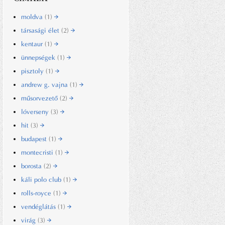
moldva
(1)
társasági élet
(2)
kentaur
(1)
ünnepségek
(1)
pisztoly
(1)
andrew g. vajna
(1)
műsorvezető
(2)
lóverseny
(3)
hit
(3)
budapest
(1)
montecristi
(1)
borosta
(2)
káli polo club
(1)
rolls-royce
(1)
vendéglátás
(1)
virág
(3)