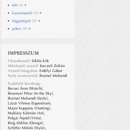
bőr
(1)
kaszinoprofi
(1)
függöségek
(1)
póker
(1)
IMPRESSZUM
Főszerkesztő:
Siklós Erik
Művészeti vezető:
Keczeli Zoltán
Vezető fotográfus:
Erdélyi Gábor
Style rovatvezető:
Brainel Mehandi
Szakértői bizottság:
Becsei Áron (Watch),
Besenyei Péter (In the Sky),
Brainel Mehandi (Style),
Lázár Vilmos (Equestrian),
Major Koppány (Hunting),
Makláry Kálmán (Art),
Polgár Árpád (Virtu),
Ring Miklós (Design),
Schiffer Miklós (Style),