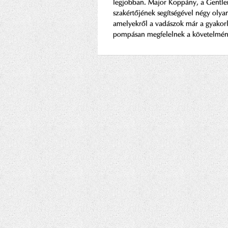
legjobban. Major Koppány, a Gentl
szakértőjének segítségével négy olyan
amelyekről a vadászok már a gyakorl
pompásan megfelelnek a követelmé