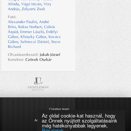
Alinda
,
Vágó István
,
Vízy
András
,
Zólyomi Zsolt
Fotó:
Alexander Paulin
,
André
Brito
,
Baksa Norbert
,
Csikós
Árpád
,
Emmer László
,
Erdélyi
Gábor
,
Klinszky Gábor
,
Kovács
Gábor
,
Selmeczi Dániel
,
Steve
Richard
Olvasószerkesztő:
Jakab József
Korrektor:
Czövek Oszkár
Creative team
Az oldal cookie-kat használ, hogy
Impresszum
az Önnek nyújtott szolgáltatásaink
Adatkezelési tájékoztató
még hatékonyabbak legyenek.
Cookie szabályzat
Részletek