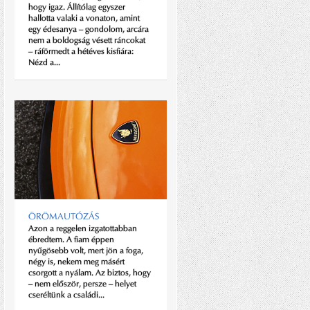
hogy igaz. Állítólag egyszer
Kamuti jenő esetében engem
hallotta valaki a vonaton, amint
mindig a körítés érdekelt jobban.
egy édesanya – gondolom, arcára
Tényleg kapott-e ki döntőn, csak
nem a boldogság vésett ráncokat
mert túlzottan fair versenyző volt?
– ráförmedt a hétéves kisfiára:
Bánja?...
Nézd a...
SZEPSY ISTVÁN
A tokaji Mr. Terroir ízig-vérig
ÖRÖMAUTÓZÁS
úriember, de ezt nem a
csokornyakkendő teszi, hanem
Azon a reggelen izgatottabban
viszonya a környezetéhez, az
ébredtem. A fiam éppen
emberekhez és a...
nyűgösebb volt, mert jön a foga,
négy is, nekem meg másért
csorgott a nyálam. Az biztos, hogy
– nem először, persze – helyet
cseréltünk a családi...