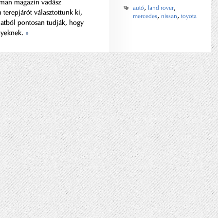
eman magazin vadász
,
,
autó
land rover
 terepjárót választottunk ki,
,
,
mercedes
nissan
toyota
atból pontosan tudják, hogy
nyeknek.
»