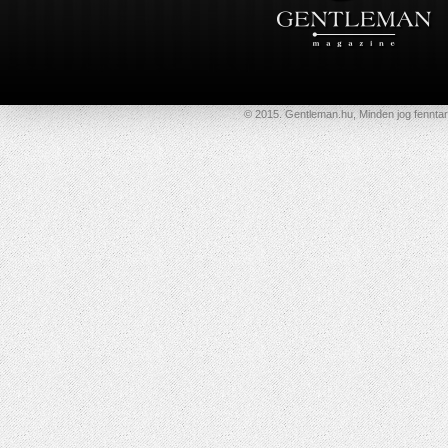
© 2015. Gentleman.hu, Minden jog fenntar