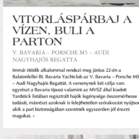
VITORLÁSPÁRBAJ A
VÍZEN, BULI A
PARTON
V. BAVARIA – PORSCHE M5 – AUDI
NAGYHAJÓS REGATTA
Immár ötödik alkalommal rendezi meg június 22-én a
Balatonlellei BL Bavaria Yachtclub az V. Bavaria – Porsche M
– Audi Nagyhajós Regattát. A versenynek két célja van:
egyrészt a Bavaria típusú valamint az MVSZ által kiadott
Yardstick listában regisztrált hajók legénysége összemérhesse
tudását, másrészt azoknak is felejthetetlen szórakozást nyújtso
akik a part biztonságában szeretnék egyszerűen jól érezni
magukat.
»