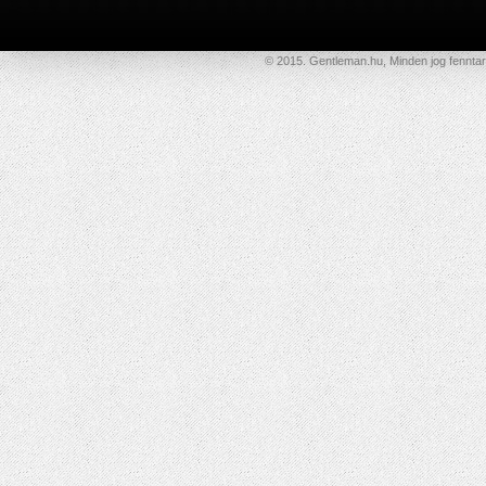
© 2015. Gentleman.hu, Minden jog fenntar