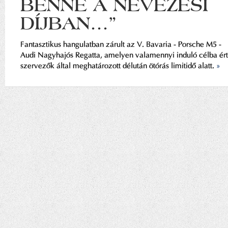
BENNE A NEVEZÉSI
DÍJBAN…”
Fantasztikus hangulatban zárult az V. Bavaria - Porsche M5 -
Audi Nagyhajós Regatta, amelyen valamennyi induló célba ért
szervezők által meghatározott délután ötórás limitidő alatt.
»