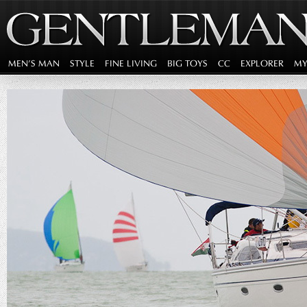
MEN'S MAN
STYLE
FINE LIVING
BIG TOYS
CC
EXPLORER
MY