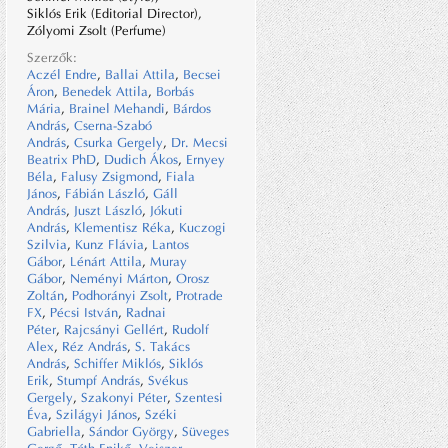
Siklós Erik (Editorial Director),
Zólyomi Zsolt (Perfume)
Szerzők:
Aczél Endre
,
Ballai Attila
,
Becsei
Áron
,
Benedek Attila
,
Borbás
Mária
,
Brainel Mehandi
,
Bárdos
András
,
Cserna-Szabó
András
,
Csurka Gergely
,
Dr. Mecsi
Beatrix PhD
,
Dudich Ákos
,
Ernyey
Béla
,
Falusy Zsigmond
,
Fiala
János
,
Fábián László
,
Gáll
András
,
Juszt László
,
Jókuti
András
,
Klementisz Réka
,
Kuczogi
Szilvia
,
Kunz Flávia
,
Lantos
Gábor
,
Lénárt Attila
,
Muray
Gábor
,
Neményi Márton
,
Orosz
Zoltán
,
Podhorányi Zsolt
,
Protrade
FX
,
Pécsi István
,
Radnai
Péter
,
Rajcsányi Gellért
,
Rudolf
Alex
,
Réz András
,
S. Takács
András
,
Schiffer Miklós
,
Siklós
Erik
,
Stumpf András
,
Svékus
Gergely
,
Szakonyi Péter
,
Szentesi
Éva
,
Szilágyi János
,
Széki
Gabriella
,
Sándor György
,
Süveges