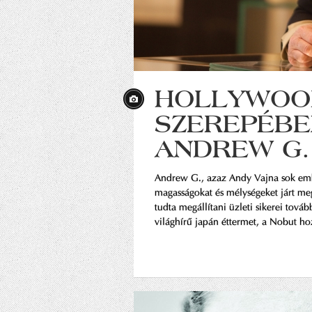
HOLLYWOO
SZEREPÉBE
ANDREW G.
Andrew G., azaz Andy Vajna sok em
magasságokat és mélységeket járt meg
tudta megállítani üzleti sikerei tová
világhírű japán éttermet, a Nobut h