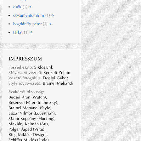
csók
(1)
dokumentumfilm
(1)
bogdánffy péter
(1)
tárlat
(1)
IMPRESSZUM
Főszerkesztő:
Siklós Erik
Művészeti vezető:
Keczeli Zoltán
Vezető fotográfus:
Erdélyi Gábor
Style rovatvezető:
Brainel Mehandi
Szakértői bizottság:
Becsei Áron (Watch),
Besenyei Péter (In the Sky),
Brainel Mehandi (Style),
Lázár Vilmos (Equestrian),
Major Koppány (Hunting),
Makláry Kálmán (Art),
Polgár Árpád (Virtu),
Ring Miklós (Design),
Schiffer Miklós (Style),