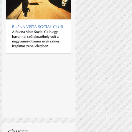
BUENA VISTA SOCIAL CLUB
A Buena Vista Social Club egy
OÁZIS OTTHON
havannai szórakozóhely volt a
Vissza a természetbe, hirdette a
negyvenes-ötvenes évek színes,
francia felvilágosodás egyik
izgalmas zenei életében.
legjelentősebb alakja, Jean-
Jacques Rousseau. Úgy vélte, az
ember természetből fakadóan jó,
de a társadalom elrontja, hiszen
bár...