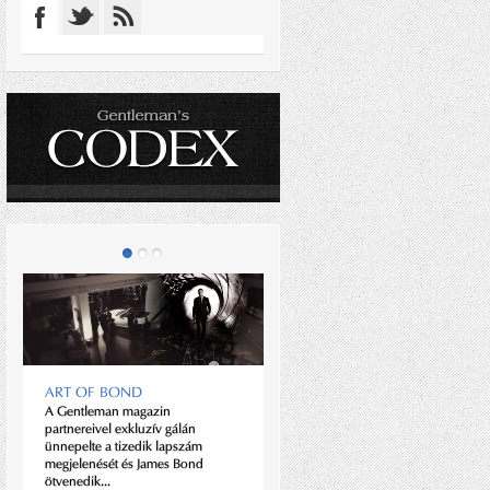
ART OF BOND
A Gentleman magazin
partnereivel exkluzív gálán
ünnepelte a tizedik lapszám
megjelenését és James Bond
SÁNDOR GYÖRGY
ötvenedik...
Az egyik bevásárlóközpont