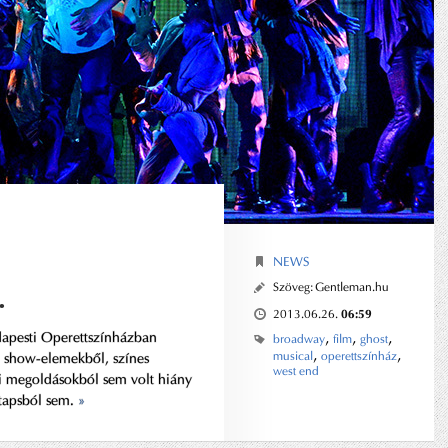
NEWS
.
Szöveg:
Gentleman.hu
06:59
2013.06.26.
,
,
,
dapesti Operettszínházban
broadway
film
ghost
,
,
musical
operettszínház
e show-elemekből, színes
west end
ai megoldásokból sem volt hiány
tapsból sem.
»