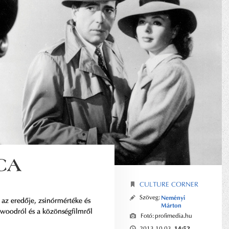
CA
CULTURE CORNER
Szöveg:
Neményi
 az eredője, zsinórmértéke és
Márton
ywoodról és a közönségfilmről
Fotó:
profimedia.hu
14:52
2013.10.03.