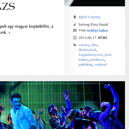
ÁZS
MEN`S MAN
Szöveg:
Pósa Árpád
epelt egy magyar kisjátékfilm, a
Fotó:
Erdélyi Gábor
tunk.
»
07:05
2013.06.17.
,
,
cannes
film
,
filmfesztivál
,
forgatókönyvíró
juszt
,
,
balázs
producer
,
példakép
rendező