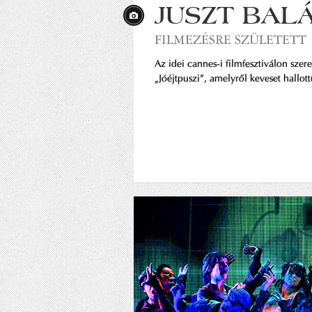
JUSZT BAL
FILMEZÉSRE SZÜLETETT
Az idei cannes-i filmfesztiválon szer
„Jóéjtpuszi”, amelyről keveset hallot