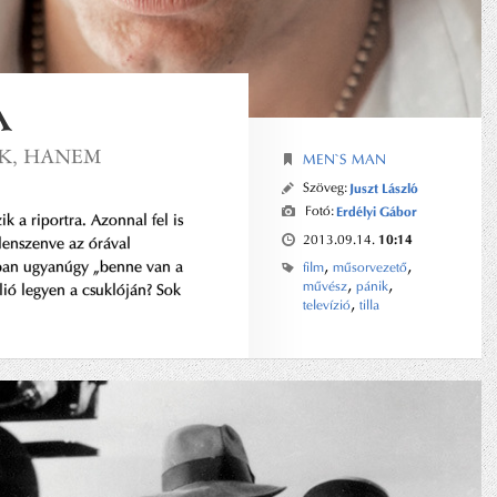
A
K, HANEM
MEN`S MAN
Szöveg:
Juszt László
Fotó:
Erdélyi Gábor
k a riportra. Azonnal fel is
10:14
2013.09.14.
llenszenve az órával
,
,
nban ugyanúgy „benne van a
film
műsorvezető
,
,
művész
pánik
lió legyen a csuklóján? Sok
,
televízió
tilla