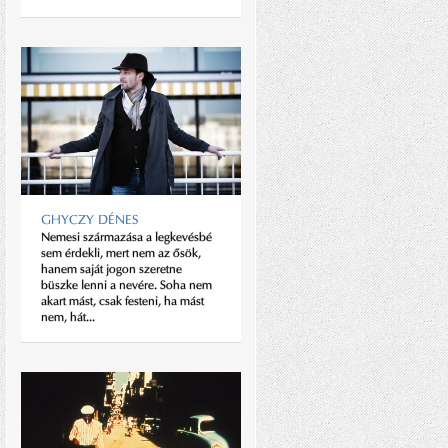
kávézójának asztalánál pillantom
meg. Nem néz fel, dolgozik.
Gépelt lapot olvas, tollal beleír.
„Keresek egy embert” – lépek...
GHYCZY DÉNES
Nemesi származása a legkevésbé
sem érdekli, mert nem az ősök,
ÖRÖK AGGLEGÉNY
hanem saját jogon szeretne
Mégis milyen karrierre számíthat
büszke lenni a nevére. Soha nem
az a színész, aki rögtön első
akart mást, csak festeni, ha mást
filmszerep előtt már Tony-díjat
nem, hát...
kap? Körülbelül olyanra, amilyen
Al Pacinónak...