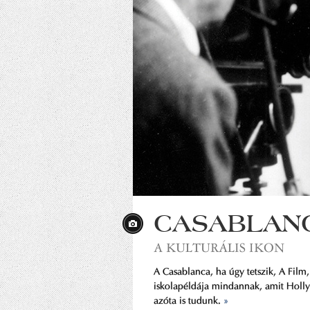
CASABLAN
A KULTURÁLIS IKON
A Casablanca, ha úgy tetszik, A Film,
iskolapéldája mindannak, amit Holl
azóta is tudunk.
»