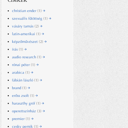
CÍMKÉK
christian ender
(1)
szexuális fűtöttség
(1)
vásáry tamás
(2)
latin-amerikai
(1)
képzőművészet
(2)
írás
(1)
audio research
(1)
rónai péter
(1)
arabica
(1)
fábián lászló
(1)
brand
(1)
erőss zsolt
(1)
haraszthy gróf
(1)
operettszínház
(3)
premier
(1)
cesky pernik
(1)