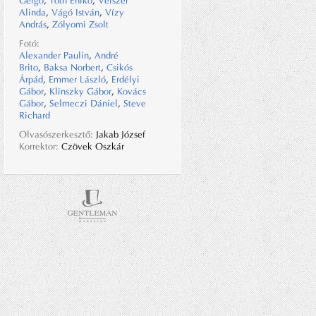
Gergő
,
Tóth Enikő
,
Veiszer
Alinda
,
Vágó István
,
Vízy
András
,
Zólyomi Zsolt
Fotó:
Alexander Paulin
,
André
Brito
,
Baksa Norbert
,
Csikós
Árpád
,
Emmer László
,
Erdélyi
Gábor
,
Klinszky Gábor
,
Kovács
Gábor
,
Selmeczi Dániel
,
Steve
Richard
Olvasószerkesztő:
Jakab József
Korrektor:
Czövek Oszkár