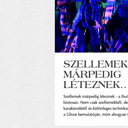
SZELLEMEK
MÁRPEDIG
LÉTEZNEK..
Szellemek márpedig léteznek - a Bu
biztosan. Nem csak szellemekből, d
karakterekből és különleges technik
a Ghost bemutatóján, mint ahogyan 