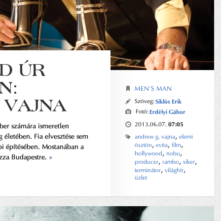
D ÚR
N:
MEN`S MAN
 VAJNA
Szöveg:
Siklós Erik
Fotó:
Erdélyi Gábor
07:05
2013.06.07.
ber számára ismeretlen
,
 életében. Fia elvesztése sem
andrew g. vajna
elemi
,
,
,
ösztön
evita
film
bbi építésében. Mostanában a
,
,
hollywood
nobu
ozza Budapestre.
»
,
,
,
producer
rambo
siker
,
,
terminátor
világhír
üzlet