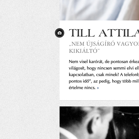
TILL ATTIL
„NEM ÚJSÁGÍRÓ VAGYO
KIKIÁLTÓ”
Nem visel karórát, de pontosan érkezi
világosít, hogy nincsen semmi elvi e
kapcsolatban, csak minek? A telefo
pontos idő”, az pedig, hogy több mil
értelme nincs.
»