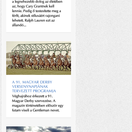
a legnehezebb dolog az életében
alumínium megmunkálással,
az, hogy Cary Grantnek kell
kézzel varrott bőr belsővel,
lennie. Pedig ő testesítette meg a
kortalan designnal hódít. A
férfit, akinek stílusáért rajongani
Morgan kiváló példa arra,...
lehetett. Ralph Lauren ezt az
állandó...
A 91. MAGYAR DERBY
VISSZA A TERMÉSZETBE,
VERSENYNAPJÁNAK
AVAGY A VETIVER, A
TERVEZETT PROGRAMJA
NYUGALOM ESSZENCIÁJA
Véghajrához érkezett a 91.
„Néma gyökér kiabálj, levelek
Magyar Derby szervezése. A
kiabáljatok éles hangon” (Radnóti
magazin történetében először egy
Miklós: Száll a tavasz)
futam viseli a Gentleman nevet.