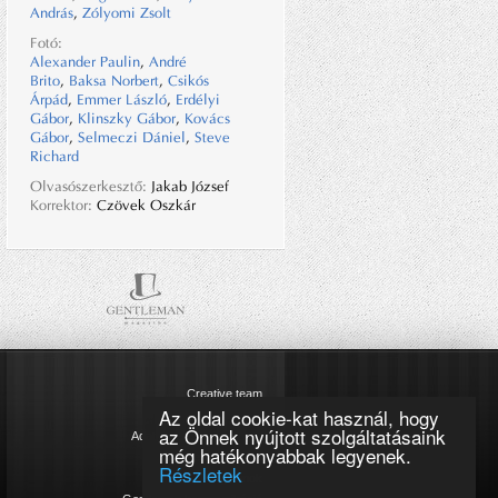
András
,
Zólyomi Zsolt
Fotó:
Alexander Paulin
,
André
Brito
,
Baksa Norbert
,
Csikós
Árpád
,
Emmer László
,
Erdélyi
Gábor
,
Klinszky Gábor
,
Kovács
Gábor
,
Selmeczi Dániel
,
Steve
Richard
Olvasószerkesztő:
Jakab József
Korrektor:
Czövek Oszkár
Creative team
Az oldal cookie-kat használ, hogy
Impresszum
az Önnek nyújtott szolgáltatásaink
Adatkezelési tájékoztató
még hatékonyabbak legyenek.
Cookie szabályzat
Részletek
Magazinok