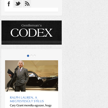
GUTEN MORGAN
RALPH LAUREN, A
Az egykor csúcstechnológiát
MEGTESTESÜLT STÍLUS
alkalmazó és piacvezető angol
Cary Grant mondta egyszer, hogy
autógyár ma is a kézi fa- és