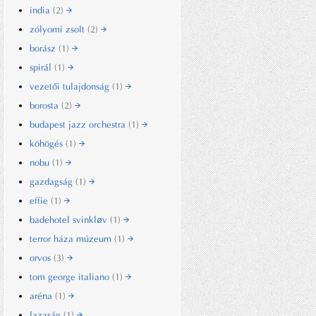
india
(2)
zólyomi zsolt
(2)
borász
(1)
spirál
(1)
vezetői tulajdonság
(1)
borosta
(2)
budapest jazz orchestra
(1)
köhögés
(1)
nobu
(1)
gazdagság
(1)
effie
(1)
badehotel svinkløv
(1)
terror háza múzeum
(1)
orvos
(3)
tom george italiano
(1)
aréna
(1)
lazaság
(1)