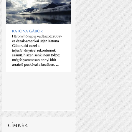
KATONA GÁBOR
Három hónapig vadászott 2009-
LEGENDÁS MESTERMŰ
es észak-amerikai útján Katona
A világ legnagyobb utazó
Gábor, aki ezzel a
produkciója óramű pontossággal
teljesítményével rekordernek
dolgozik minden helyszínen,
számít, hiszen senki nem töltött
hogy tökéletes élményt tudjanak
még folyamatosan ennyi időt
nyújtani a...
arrafelé puskával a kezében. ...
CÍMKÉK