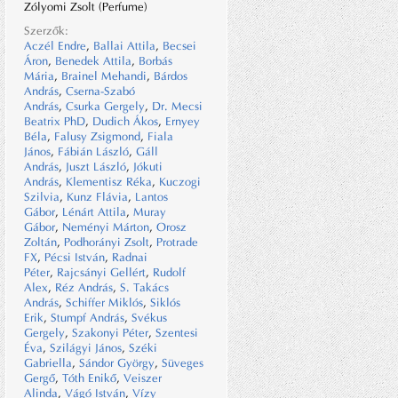
Zólyomi Zsolt (Perfume)
Szerzők:
Aczél Endre
,
Ballai Attila
,
Becsei
Áron
,
Benedek Attila
,
Borbás
Mária
,
Brainel Mehandi
,
Bárdos
András
,
Cserna-Szabó
András
,
Csurka Gergely
,
Dr. Mecsi
Beatrix PhD
,
Dudich Ákos
,
Ernyey
Béla
,
Falusy Zsigmond
,
Fiala
János
,
Fábián László
,
Gáll
András
,
Juszt László
,
Jókuti
András
,
Klementisz Réka
,
Kuczogi
Szilvia
,
Kunz Flávia
,
Lantos
Gábor
,
Lénárt Attila
,
Muray
Gábor
,
Neményi Márton
,
Orosz
Zoltán
,
Podhorányi Zsolt
,
Protrade
FX
,
Pécsi István
,
Radnai
Péter
,
Rajcsányi Gellért
,
Rudolf
Alex
,
Réz András
,
S. Takács
András
,
Schiffer Miklós
,
Siklós
Erik
,
Stumpf András
,
Svékus
Gergely
,
Szakonyi Péter
,
Szentesi
Éva
,
Szilágyi János
,
Széki
Gabriella
,
Sándor György
,
Süveges
Gergő
,
Tóth Enikő
,
Veiszer
Alinda
,
Vágó István
,
Vízy