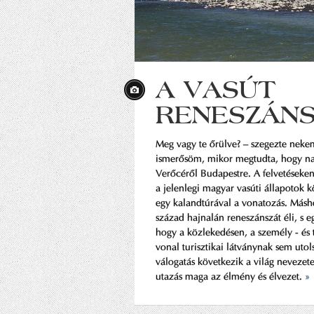
A VASÚT
RENESZÁN
Meg vagy te őrülve? – szegezte neke
ismerősöm, mikor megtudta, hogy na
Verőcéről Budapestre. A felvetéseke
a jelenlegi magyar vasúti állapotok k
egy kalandtúrával a vonatozás. Másho
század hajnalán reneszánszát éli, s e
hogy a közlekedésen, a személy - és t
vonal turisztikai látványnak sem utol
válogatás következik a világ nevezete
utazás maga az élmény és élvezet.
»