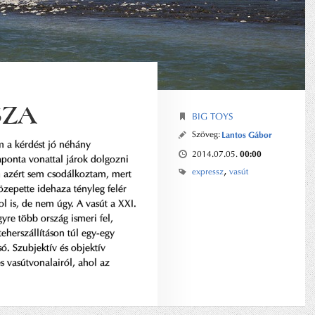
SZA
BIG TOYS
Szöveg:
Lantos Gábor
m a kérdést jó néhány
00:00
2014.07.05.
ponta vonattal járok dolgozni
,
expressz
vasút
n azért sem csodálkoztam, mert
özepette idehaza tényleg felér
l is, de nem úgy. A vasút a XXI.
gyre több ország ismeri fel,
eherszállításon túl egy-egy
só. Szubjektív és objektív
s vasútvonalairól, ahol az