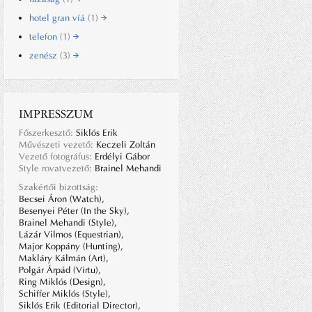
hotel gran víá
(1)
telefon
(1)
zenész
(3)
IMPRESSZUM
Főszerkesztő:
Siklós Erik
Művészeti vezető:
Keczeli Zoltán
Vezető fotográfus:
Erdélyi Gábor
Style rovatvezető:
Brainel Mehandi
Szakértői bizottság:
Becsei Áron (Watch),
Besenyei Péter (In the Sky),
Brainel Mehandi (Style),
Lázár Vilmos (Equestrian),
Major Koppány (Hunting),
Makláry Kálmán (Art),
Polgár Árpád (Virtu),
Ring Miklós (Design),
Schiffer Miklós (Style),
Siklós Erik (Editorial Director),