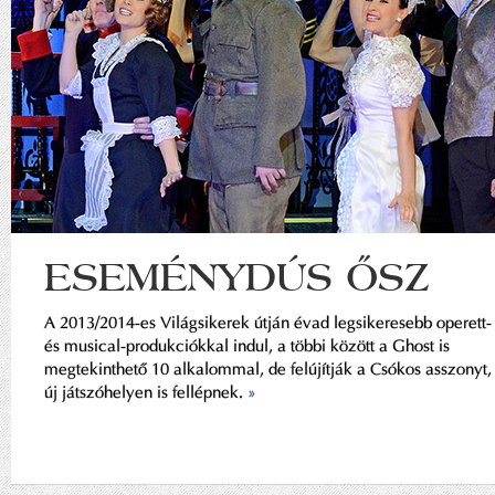
ESEMÉNYDÚS ŐSZ
A 2013/2014-es Világsikerek útján évad legsikeresebb operett-
és musical-produkciókkal indul, a többi között a Ghost is
megtekinthető 10 alkalommal, de felújítják a Csókos asszonyt,
új játszóhelyen is fellépnek.
»