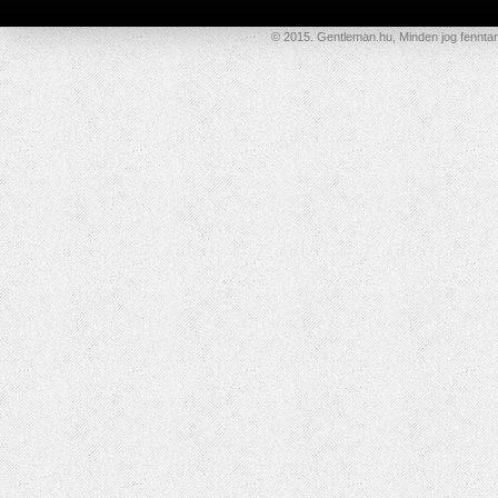
© 2015. Gentleman.hu, Minden jog fenntar