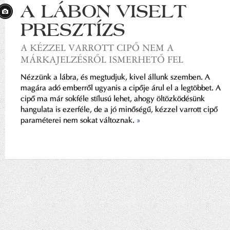
A LÁBON VISELT
PRESZTÍZS
A KÉZZEL VARROTT CIPŐ NEM A
MÁRKAJELZÉSRŐL ISMERHETŐ FEL
Nézzünk a lábra, és megtudjuk, kivel állunk szemben. A
magára adó emberről ugyanis a cipője árul el a legtöbbet. A
cipő ma már sokféle stílusú lehet, ahogy öltözködésünk
hangulata is ezerféle, de a jó minőségű, kézzel varrott cipő
paraméterei nem sokat változnak.
»