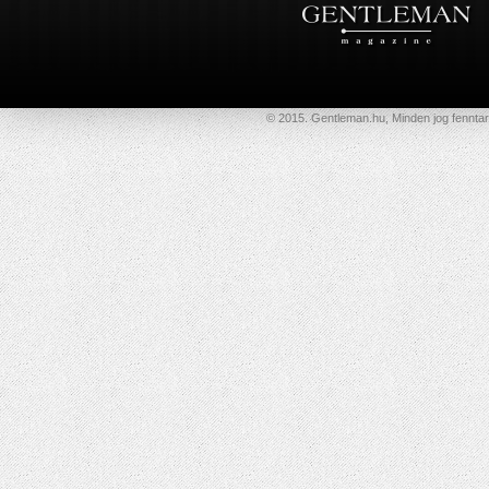
© 2015. Gentleman.hu, Minden jog fenntar