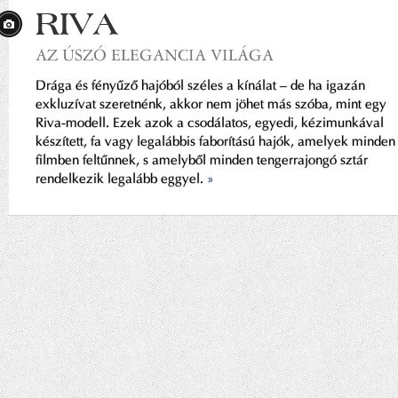
RIVA
AZ ÚSZÓ ELEGANCIA VILÁGA
Drága és fényűző hajóból széles a kínálat – de ha igazán
exkluzívat szeretnénk, akkor nem jöhet más szóba, mint egy
Riva-modell. Ezek azok a csodálatos, egyedi, kézimunkával
készített, fa vagy legalábbis faborítású hajók, amelyek minden
filmben feltűnnek, s amelyből minden tengerrajongó sztár
rendelkezik legalább eggyel.
»