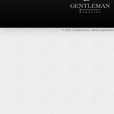
© 2015. Gentleman.hu, Minden jog fenntar