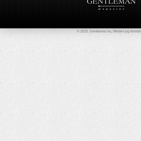
© 2015. Gentleman.hu, Minden jog fenntar