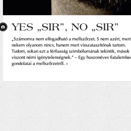
YES „SIR”, NO „SIR”
„Számomra nem elfogadható a mellszőrzet. S nem azért, mert
nekem olyanom nincs, hanem mert visszataszítónak tartom.
Tudom, sokan ezt a férfiasság szimbólumának tekintik, mások
viszont némi igénytelenségnek.” – Egy huszonéves fiatalembe
gondolatai a mellszőrzetről.
»