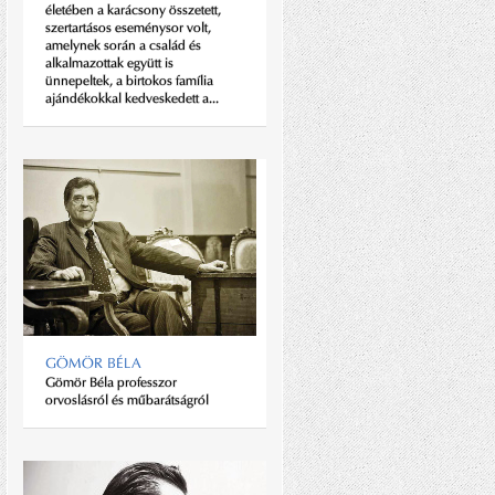
A bölcsek szerint a tökéletesség
életében a karácsony összetett,
nem létezik, mégis törekedni kell
szertartásos eseménysor volt,
rá. Ezzel nagyjából le is írtuk a
amelynek során a család és
svájci Breitling óragyár filozófiáját.
alkalmazottak együtt is
Technológiai forradalmárként
ünnepeltek, a birtokos família
kezdték, mára pedig a név, a...
ajándékokkal kedveskedett a...
CARDIFFI FIÚ, SKÓT
GYÖKEREKKEL
GÖMÖR BÉLA
Minőség és bizalom; közel
Gömör Béla professzor
egyórás beszélgetésünk során ezt
orvoslásról és műbarátságról
a két szót mondta magyarul Nigel
Jones, a legnagyobb nem állami
tulajdonú magyarországi
munkáltató, a Tesco első embere.
A huszonkétezer főt...