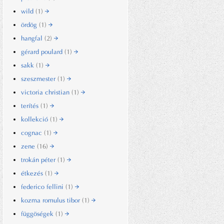
wild
(1)
ördög
(1)
hangfal
(2)
gérard poulard
(1)
sakk
(1)
szeszmester
(1)
victoria christian
(1)
terítés
(1)
kollekció
(1)
cognac
(1)
zene
(16)
trokán péter
(1)
étkezés
(1)
federico fellini
(1)
kozma romulus tibor
(1)
függöségek
(1)