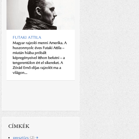
FUTAKI ATTILA
Magyar rajzoló menni Amerika. A
huszonnyolc éves Futaki Attila –
miután hiába próbált
képregényeivel itthon befutni – a
tengerentúlon ért el sikereket. A
STAN AHUJA
Zórád Ernő-díjas rajzolót ma a
Közel 60 órányi szabás, illesztés,
világon...
igazítás, rögzítés és vasalás után
az élettelen szövetből megszületik
valami, amiben élet van, aminek
lelke van. Egy csepp az én...
CÍMKÉK
presztízs
(2)