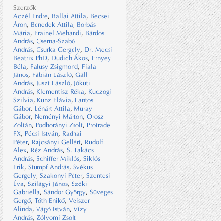
Szerzők:
Aczél Endre
,
Ballai Attila
,
Becsei
Áron
,
Benedek Attila
,
Borbás
Mária
,
Brainel Mehandi
,
Bárdos
András
,
Cserna-Szabó
András
,
Csurka Gergely
,
Dr. Mecsi
Beatrix PhD
,
Dudich Ákos
,
Ernyey
Béla
,
Falusy Zsigmond
,
Fiala
János
,
Fábián László
,
Gáll
András
,
Juszt László
,
Jókuti
András
,
Klementisz Réka
,
Kuczogi
Szilvia
,
Kunz Flávia
,
Lantos
Gábor
,
Lénárt Attila
,
Muray
Gábor
,
Neményi Márton
,
Orosz
Zoltán
,
Podhorányi Zsolt
,
Protrade
FX
,
Pécsi István
,
Radnai
Péter
,
Rajcsányi Gellért
,
Rudolf
Alex
,
Réz András
,
S. Takács
András
,
Schiffer Miklós
,
Siklós
Erik
,
Stumpf András
,
Svékus
Gergely
,
Szakonyi Péter
,
Szentesi
Éva
,
Szilágyi János
,
Széki
Gabriella
,
Sándor György
,
Süveges
Gergő
,
Tóth Enikő
,
Veiszer
Alinda
,
Vágó István
,
Vízy
András
,
Zólyomi Zsolt