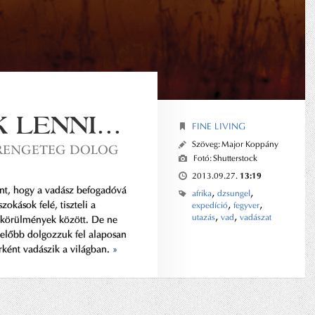
LENNI...
FINE LIVING
Szöveg:
Major Koppány
 RENGETEG DOLOG
Fotó:
Shutterstock
13:19
2013.09.27.
ent, hogy a vadász befogadóvá
,
,
afrika
dzsungel
,
,
szokások felé, tiszteli a
expedíció
fegyver
,
,
utazás
vad
vadászat
 körülmények között. De ne
 előbb dolgozzuk fel alaposan
rként vadászik a világban.
»