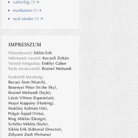
valóvilág
(1)
manhattan
(1)
nyúl sándor
(1)
IMPRESSZUM
Főszerkesztő:
Siklós Erik
Művészeti vezető:
Keczeli Zoltán
Vezető fotográfus:
Erdélyi Gábor
Style rovatvezető:
Brainel Mehandi
Szakértői bizottság:
Becsei Áron (Watch),
Besenyei Péter (In the Sky),
Brainel Mehandi (Style),
Lázár Vilmos (Equestrian),
Major Koppány (Hunting),
Makláry Kálmán (Art),
Polgár Árpád (Virtu),
Ring Miklós (Design),
Schiffer Miklós (Style),
Siklós Erik (Editorial Director),
Zólyomi Zsolt (Perfume)