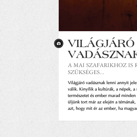
VILÁGJÁRÓ
VADÁSZNAK 
A MAI SZAFARIKHOZ IS
SZÜKSÉGES...
Világjáró vadásznak lenni annyit jel
válik. Kinyílik a kultúrák, a népek, a 
természetet és ember marad minden
üljünk tort már az elején a témának,
azt, hogy mit ér az ember, ha magya