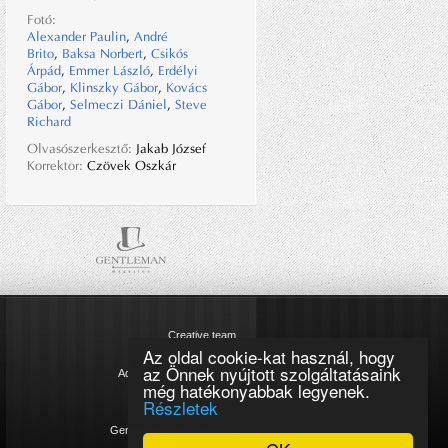
Fotó:
Alexander Paulin
,
André
Brito
,
Baksa Norbert
,
Csikós
Árpád
,
Emmer László
,
Erdélyi
Gábor
,
Klinszky Gábor
,
Kovács
Gábor
,
Selmeczi Dániel
,
Steve
Richard
Olvasószerkesztő:
Jakab József
Korrektor:
Czövek Oszkár
Creative team
Az oldal cookie-kat használ, hogy
Impresszum
az Önnek nyújtott szolgáltatásaink
Adatkezelési tájékoztató
még hatékonyabbak legyenek.
Cookie szabályzat
Részletek
Magazinok
Gentleman kommunikáció