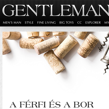
MEN'S MAN
STYLE
FINE LIVING
BIG TOYS
CC
EXPLORER
MY
A FÉRFI ÉS A BOR