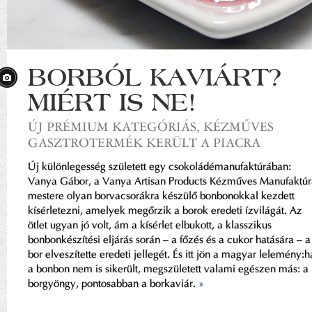
BORBÓL KAVIÁRT?
MIÉRT IS NE!
ÚJ PRÉMIUM KATEGÓRIÁS, KÉZMŰVES
GASZTROTERMÉK KERÜLT A PIACRA
Új különlegesség született egy csokoládémanufaktúrában:
Vanya Gábor, a Vanya Artisan Products Kézműves Manufaktúr
mestere olyan borvacsorákra készülő bonbonokkal kezdett
kísérletezni, amelyek megőrzik a borok eredeti ízvilágát. Az
ötlet ugyan jó volt, ám a kísérlet elbukott, a klasszikus
bonbonkészítési eljárás során – a főzés és a cukor hatására – a
bor elveszítette eredeti jellegét. És itt jön a magyar lelemény:h
a bonbon nem is sikerült, megszületett valami egészen más: a
borgyöngy, pontosabban a borkaviár.
»