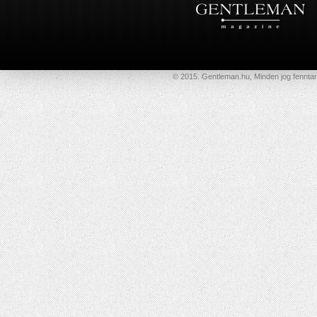
© 2015. Gentleman.hu, Minden jog fenntar