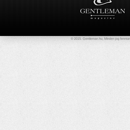
© 2015. Gentleman.hu, Minden jog fenntar