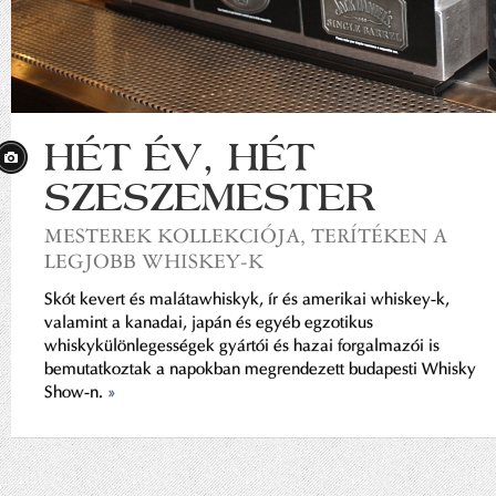
HÉT ÉV, HÉT
SZESZEMESTER
MESTEREK KOLLEKCIÓJA, TERÍTÉKEN A
LEGJOBB WHISKEY-K
Skót kevert és malátawhiskyk, ír és amerikai whiskey-k,
valamint a kanadai, japán és egyéb egzotikus
whiskykülönlegességek gyártói és hazai forgalmazói is
bemutatkoztak a napokban megrendezett budapesti Whisky
Show-n.
»