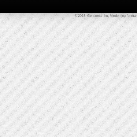
© 2015. Gentleman.hu, Minden jog fenntar