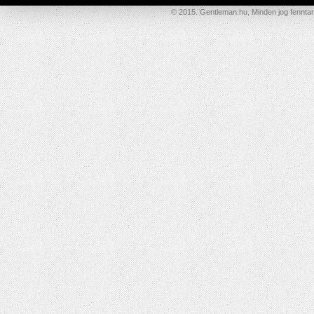
© 2015. Gentleman.hu, Minden jog fenntar