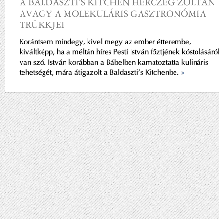
A BALDASZTI’S KITCHEN HERCZEG ZOLTÁN
AVAGY A MOLEKULÁRIS GASZTRONÓMIA
TRÜKKJEI
Korántsem mindegy, kivel megy az ember étterembe,
kiváltképp, ha a méltán híres Pesti István főztjének kóstolásáró
van szó. István korábban a Bábelben kamatoztatta kulináris
tehetségét, mára átigazolt a Baldaszti’s Kitchenbe.
»