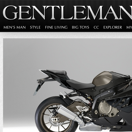
MEN'S MAN
STYLE
FINE LIVING
BIG TOYS
CC
EXPLORER
MY