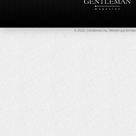
© 2015. Gentleman.hu, Minden jog fenntar