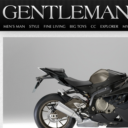
MEN'S MAN
STYLE
FINE LIVING
BIG TOYS
CC
EXPLORER
MY