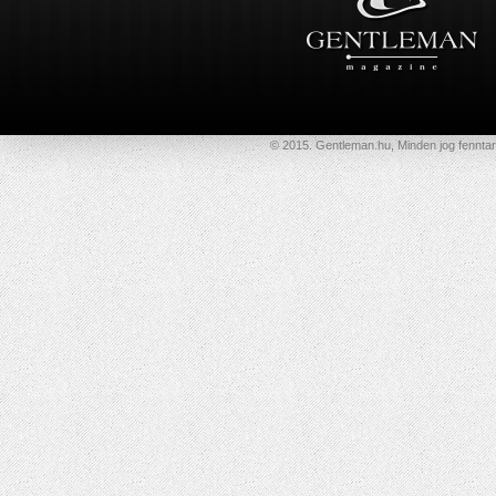
© 2015. Gentleman.hu, Minden jog fenntar