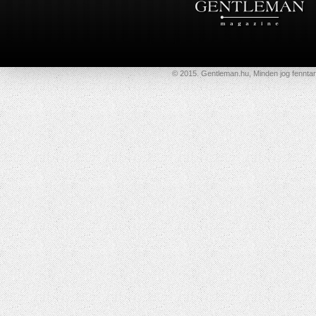
© 2015. Gentleman.hu, Minden jog fenntar