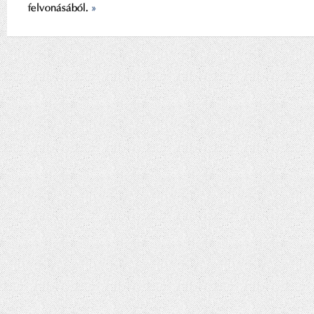
felvonásából.
»