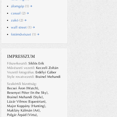
álomgép
(1)
casual
(2)
zakó
(2)
wall street
(1)
fotóművészet
(1)
IMPRESSZUM
Főszerkesztő:
Siklós Erik
Művészeti vezető:
Keczeli Zoltán
Vezető fotográfus:
Erdélyi Gábor
Style rovatvezető:
Brainel Mehandi
Szakértői bizottság:
Becsei Áron (Watch),
Besenyei Péter (In the Sky),
Brainel Mehandi (Style),
Lázár Vilmos (Equestrian),
Major Koppány (Hunting),
Makláry Kálmán (Art),
Polgár Árpád (Virtu),