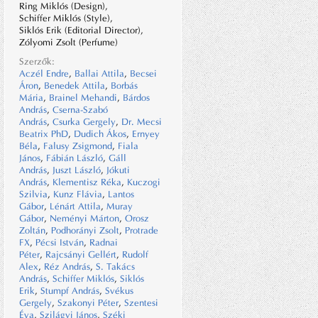
Ring Miklós (Design),
Schiffer Miklós (Style),
Siklós Erik (Editorial Director),
Zólyomi Zsolt (Perfume)
Szerzők:
Aczél Endre
,
Ballai Attila
,
Becsei
Áron
,
Benedek Attila
,
Borbás
Mária
,
Brainel Mehandi
,
Bárdos
András
,
Cserna-Szabó
András
,
Csurka Gergely
,
Dr. Mecsi
Beatrix PhD
,
Dudich Ákos
,
Ernyey
Béla
,
Falusy Zsigmond
,
Fiala
János
,
Fábián László
,
Gáll
András
,
Juszt László
,
Jókuti
András
,
Klementisz Réka
,
Kuczogi
Szilvia
,
Kunz Flávia
,
Lantos
Gábor
,
Lénárt Attila
,
Muray
Gábor
,
Neményi Márton
,
Orosz
Zoltán
,
Podhorányi Zsolt
,
Protrade
FX
,
Pécsi István
,
Radnai
Péter
,
Rajcsányi Gellért
,
Rudolf
Alex
,
Réz András
,
S. Takács
András
,
Schiffer Miklós
,
Siklós
Erik
,
Stumpf András
,
Svékus
Gergely
,
Szakonyi Péter
,
Szentesi
Éva
,
Szilágyi János
,
Széki