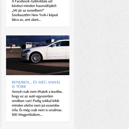
A Facebook nyitóoldala azt
A Gundel Prestige Brut már
kérdezi minden használójától:
behűtve várja a vendégeket; amíg
„Mi jár az eszedben?”
megérkeznek, Fabók Mihály
Szerkesztőm New York-i képeit
sommelier tart rövid ismertetőt a
látva az, ami alant...
hat évig pincében érlelt pezsgőről,
továbbá arról, miként kell a
vendégekkel bánni...
RENDBEN… ÉS MÉG ANNÁL
IS TÖBB
Annyit csak nem írhatok a tesztbe,
PRESSER GÁBOR
hogy ez az autó egyszerűen
Lehetett volna valaki más, de más
rendben van! Pedig sokkal több
az valaki más lett. Kossuth- és
minden elsőre nem jut eszembe
Erkel-díjas, Érdemes művész.
róla. És még csak nem is unalmas.
2004-ben Príma Primissima-díjas.
Sőt! Megpróbálom...
A UNICEF volt jószolgálati
nagykövete, számos életműdíj
tulajdonosa....