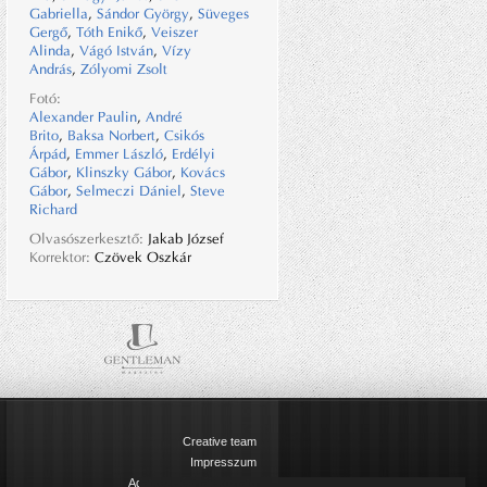
Gabriella
,
Sándor György
,
Süveges
Gergő
,
Tóth Enikő
,
Veiszer
Alinda
,
Vágó István
,
Vízy
András
,
Zólyomi Zsolt
Fotó:
Alexander Paulin
,
André
Brito
,
Baksa Norbert
,
Csikós
Árpád
,
Emmer László
,
Erdélyi
Gábor
,
Klinszky Gábor
,
Kovács
Gábor
,
Selmeczi Dániel
,
Steve
Richard
Olvasószerkesztő:
Jakab József
Korrektor:
Czövek Oszkár
Creative team
Impresszum
Adatkezelési tájékoztató