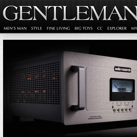
MEN'S MAN
STYLE
FINE LIVING
BIG TOYS
CC
EXPLORER
MY