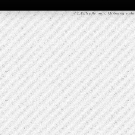
© 2015. Gentleman.hu, Minden jog fenntar