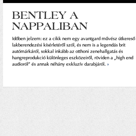
BENTLEY A
NAPPALIBAN
Időben jelzem: ez a cikk nem egy avantgard művész útkereső
lakberendezési kísérletéről szól, és nem is a legendás brit
autómárkáról, sokkal inkább az otthoni zenehallgatás és
hangreprodukció különleges eszközeiről, röviden a „high end
audioról” és annak néhány exkluzív darabjáról.
»