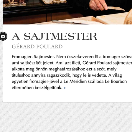
A SAJTMESTER
GÉRARD POULARD
Fromagier. Sajtmester. Nem összekeverendő a fromager szóva
ami sajtkészítőt jelent. Ami azt illeti, Gérard Poulard sajtmeste
alkotta meg önnön meghatározásához ezt a szót, mely
titulushoz annyira ragaszkodik, hogy le is védette. A világ
egyetlen fromagier-jével a Le Méridien szálloda Le Bourbon
éttermében beszélgettünk.
»