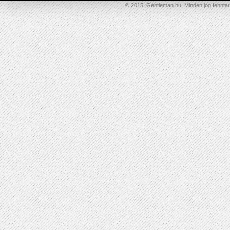
© 2015. Gentleman.hu, Minden jog fenntar