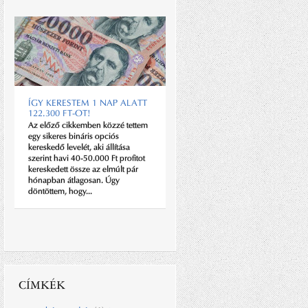
ÍGY KERESTEM 1 NAP ALATT
122.300 FT-OT!
KÜRTI SÁNDOR: NYUGODT
ERŐ
Az előző cikkemben közzé tettem
egy sikeres bináris opciós
Kürti Sándort aligha kell bemutatni
kereskedő levelét, aki állítása
a Gentleman Magazine
szerint havi 40-50.000 Ft profitot
olvasóinak. Ha ugyanis a cégük
kereskedett össze az elmúlt pár
valamelyik számítógépe
hónapban átlagosan. Úgy
felmondja a szolgálatot, vagy a
döntöttem, hogy...
személyes laptopja adja be a
kulcsot, és vissza szeretné...
CÍMKÉK