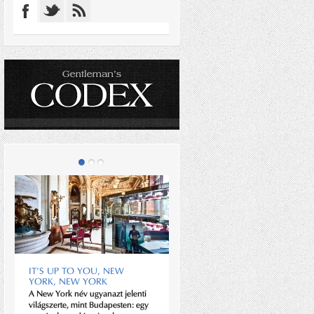
IT’S UP TO YOU, NEW
YORK, NEW YORK
A New York név ugyanazt jelenti
SÁNDOR GYÖRGY
világszerte, mint Budapesten: egy
Az egyik bevásárlóközpont