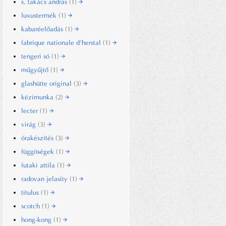
s. takács andrás
(1)
luxustermék
(1)
kabaréelőadás
(1)
fabrique nationale d’herstal
(1)
tengeri só
(1)
műgyűjtő
(1)
glashütte original
(3)
kézimunka
(2)
lecter
(1)
virág
(3)
órakészítés
(3)
függöségek
(1)
futaki attila
(1)
radovan jelasity
(1)
titulus
(1)
scotch
(1)
hong-kong
(1)