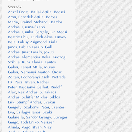
Szerzők:
Aczél Endre
,
Ballai Attila
,
Becsei
Áron
,
Benedek Attila
,
Borbás
Mária
,
Brainel Mehandi
,
Bárdos
András
,
Cserna-Szabó
András
,
Csurka Gergely
,
Dr. Mecsi
Beatrix PhD
,
Dudich Ákos
,
Ernyey
Béla
,
Falusy Zsigmond
,
Fiala
János
,
Fábián László
,
Gáll
András
,
Juszt László
,
Jókuti
András
,
Klementisz Réka
,
Kuczogi
Szilvia
,
Kunz Flávia
,
Lantos
Gábor
,
Lénárt Attila
,
Muray
Gábor
,
Neményi Márton
,
Orosz
Zoltán
,
Podhorányi Zsolt
,
Protrade
FX
,
Pécsi István
,
Radnai
Péter
,
Rajcsányi Gellért
,
Rudolf
Alex
,
Réz András
,
S. Takács
András
,
Schiffer Miklós
,
Siklós
Erik
,
Stumpf András
,
Svékus
Gergely
,
Szakonyi Péter
,
Szentesi
Éva
,
Szilágyi János
,
Széki
Gabriella
,
Sándor György
,
Süveges
Gergő
,
Tóth Enikő
,
Veiszer
Alinda
,
Vágó István
,
Vízy