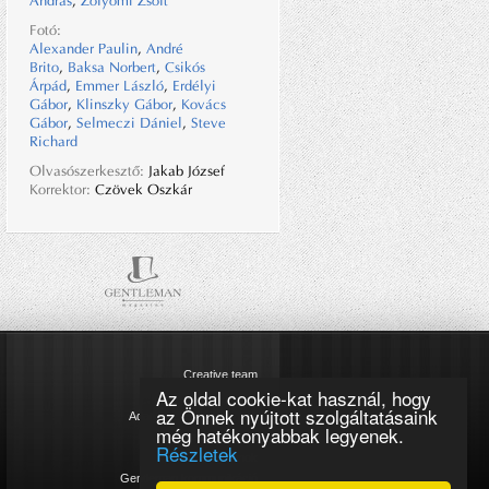
András
,
Zólyomi Zsolt
Fotó:
Alexander Paulin
,
André
Brito
,
Baksa Norbert
,
Csikós
Árpád
,
Emmer László
,
Erdélyi
Gábor
,
Klinszky Gábor
,
Kovács
Gábor
,
Selmeczi Dániel
,
Steve
Richard
Olvasószerkesztő:
Jakab József
Korrektor:
Czövek Oszkár
Creative team
Az oldal cookie-kat használ, hogy
Impresszum
az Önnek nyújtott szolgáltatásaink
Adatkezelési tájékoztató
még hatékonyabbak legyenek.
Cookie szabályzat
Részletek
Magazinok
Gentleman kommunikáció