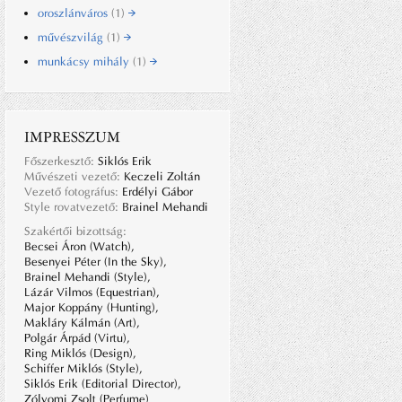
oroszlánváros
(1)
művészvilág
(1)
munkácsy mihály
(1)
IMPRESSZUM
Főszerkesztő:
Siklós Erik
Művészeti vezető:
Keczeli Zoltán
Vezető fotográfus:
Erdélyi Gábor
Style rovatvezető:
Brainel Mehandi
Szakértői bizottság:
Becsei Áron (Watch),
Besenyei Péter (In the Sky),
Brainel Mehandi (Style),
Lázár Vilmos (Equestrian),
Major Koppány (Hunting),
Makláry Kálmán (Art),
Polgár Árpád (Virtu),
Ring Miklós (Design),
Schiffer Miklós (Style),
Siklós Erik (Editorial Director),
Zólyomi Zsolt (Perfume)