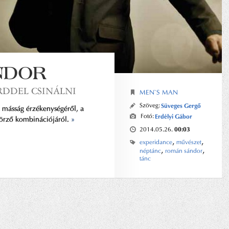
NDOR
RDDEL CSINÁLNI
MEN`S MAN
Szöveg:
Süveges Gergő
a másság érzékenységéről, a
Fotó:
Erdélyi Gábor
körző kombinációjáról.
»
00:03
2014.05.26.
,
,
experidance
művészet
,
,
néptánc
román sándor
tánc