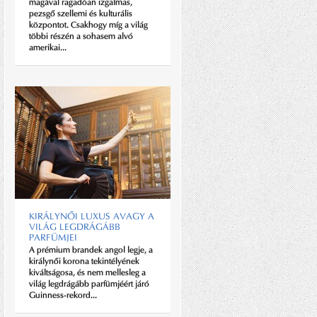
magával ragadóan izgalmas,
kávézójának asztalánál pillantom
pezsgő szellemi és kulturális
meg. Nem néz fel, dolgozik.
központot. Csakhogy míg a világ
Gépelt lapot olvas, tollal beleír.
többi részén a sohasem alvó
„Keresek egy embert” – lépek...
amerikai...
„NA, VÁSÁRY?”
Liszt Ferenc születésnapjára
KIRÁLYNŐI LUXUS AVAGY A
megnyitották a Zeneakadémia
VILÁG LEGDRÁGÁBB
három éve bezárt kapuit – az
PARFÜMJEI
impozáns épület a pesti belváros
A prémium brandek angol legje, a
ékköve lett. A szecessziós falakról
királynői korona tekintélyének
lekaparták a szocialista idők...
kiváltságosa, és nem mellesleg a
világ legdrágább parfümjéért járó
Guinness-rekord...