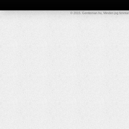
© 2015. Gentleman.hu, Minden jog fenntar