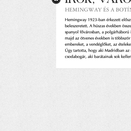
HEMINGWAY ÉS A BOTÍ
Hemingway 1923-ban érkezett előszö
beleszeretett. A húszas években össz
spanyol fővárosban, a polgárháború i
majd az ötvenes években is többször v
embereket, a vendéglőket, az ételeket
Úgy tartotta, hogy aki Madridban az é
csodabogár, aki barátainak sok kell