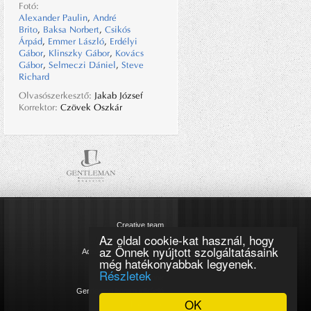
Fotó:
Alexander Paulin
,
André
Brito
,
Baksa Norbert
,
Csikós
Árpád
,
Emmer László
,
Erdélyi
Gábor
,
Klinszky Gábor
,
Kovács
Gábor
,
Selmeczi Dániel
,
Steve
Richard
Olvasószerkesztő:
Jakab József
Korrektor:
Czövek Oszkár
Creative team
Az oldal cookie-kat használ, hogy
Impresszum
az Önnek nyújtott szolgáltatásaink
Adatkezelési tájékoztató
még hatékonyabbak legyenek.
Cookie szabályzat
Részletek
Magazinok
Gentleman kommunikáció
OK
Kapcsolat