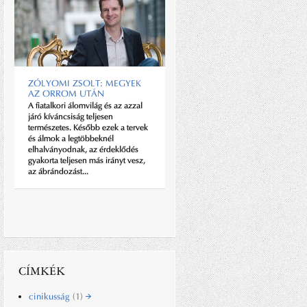
ZÓLYOMI ZSOLT: MEGYEK
AZ ORROM UTÁN
A fiatalkori álomvilág és az azzal
A BIZTONSÁG KEDVÉÉRT
járó kíváncsiság teljesen
Hosszasan taglaltuk, miért a
természetes. Később ezek a tervek
kalandor gentleman tökéletes
és álmok a legtöbbeknél
órája a Breitling. Most itt van még
elhalványodnak, az érdeklődés
egy ok, nyomósabb, mint eddig
gyakorta teljesen más irányt vesz,
bármelyik – főleg, ha az ember
az ábrándozást...
nagyon komolyan veszi a
kalandor életmódot....
CÍMKÉK
cinikusság
(1)