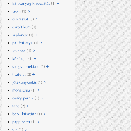
károsanyag-kibocsátás
(1)
izom
(1)
cukrászat
(3)
esztétikum
(1)
szalonest
(1)
pál feri atya
(1)
roxanne
(1)
kézfogás
(1)
sos gyermekfalu
(1)
tisztelet
(3)
jótékonykodás
(1)
monarchia
(1)
cesky pernik
(1)
tánc
(2)
berki krisztián
(1)
papp péter
(1)
viz
(1)