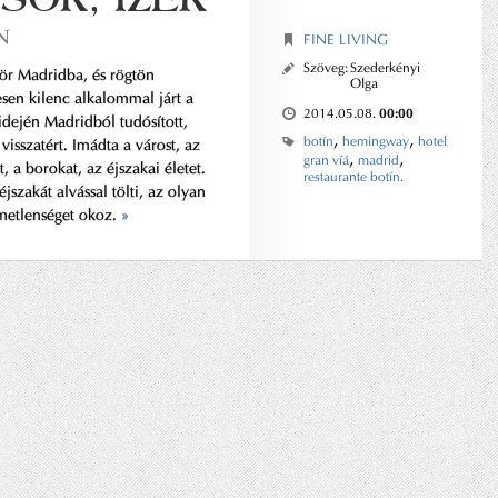
N
FINE LIVING
Szöveg:
Szederkényi
r Madridba, és rögtön
Olga
esen kilenc alkalommal járt a
00:00
2014.05.08.
dején Madridból tudósított,
,
,
botín
hemingway
hotel
isszatért. Imádta a várost, az
,
,
gran víá
madrid
, a borokat, az éjszakai életet.
restaurante botín.
jszakát alvással tölti, az olyan
emetlenséget okoz.
»