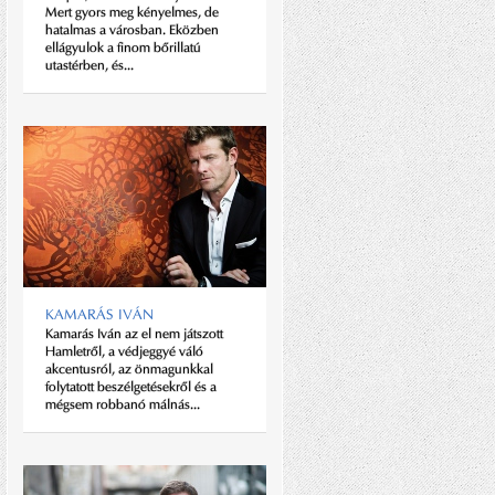
Mert gyors meg kényelmes, de
az egyéniség egy egész életre
hatalmas a városban. Eközben
szól.” - vallja a divatlegenda, aki
ellágyulok a finom bőrillatú
az orvosi diploma és pálya
utastérben, és...
helyett...
KISS TIBOR
KAMARÁS IVÁN
Néha házilag készített
Kamarás Iván az el nem játszott
tűzijátékbombával, máskor
Hamletről, a védjeggyé váló
lakótelepi házak falára festett
akcentusról, az önmagunkkal
rajzokkal, később zenei ízlésével
folytatott beszélgetésekről és a
alakította a környezetét. A
mégsem robbanó málnás...
Quimby együttes gitáros-
frontembereként egy időre eltűnt...