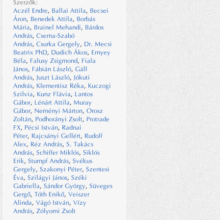
Szerzők:
Aczél Endre
,
Ballai Attila
,
Becsei
Áron
,
Benedek Attila
,
Borbás
Mária
,
Brainel Mehandi
,
Bárdos
András
,
Cserna-Szabó
András
,
Csurka Gergely
,
Dr. Mecsi
Beatrix PhD
,
Dudich Ákos
,
Ernyey
Béla
,
Falusy Zsigmond
,
Fiala
János
,
Fábián László
,
Gáll
András
,
Juszt László
,
Jókuti
András
,
Klementisz Réka
,
Kuczogi
Szilvia
,
Kunz Flávia
,
Lantos
Gábor
,
Lénárt Attila
,
Muray
Gábor
,
Neményi Márton
,
Orosz
Zoltán
,
Podhorányi Zsolt
,
Protrade
FX
,
Pécsi István
,
Radnai
Péter
,
Rajcsányi Gellért
,
Rudolf
Alex
,
Réz András
,
S. Takács
András
,
Schiffer Miklós
,
Siklós
Erik
,
Stumpf András
,
Svékus
Gergely
,
Szakonyi Péter
,
Szentesi
Éva
,
Szilágyi János
,
Széki
Gabriella
,
Sándor György
,
Süveges
Gergő
,
Tóth Enikő
,
Veiszer
Alinda
,
Vágó István
,
Vízy
András
,
Zólyomi Zsolt