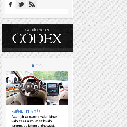
MIÉNK ITT A TÉR!
AZ ARMANI CODE
Azon jár az eszem, vajon kinek
„Alapvetően úgy gondolom, hogy
való ez az autó. Mert kiváló
megjelenni, mutatkozni
terepre, de féltem a fényezést.
valamilyennek rövid ideig tart, de