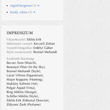
ingrid bergman
(1)
király viktor
(1)
IMPRESSZUM
Főszerkesztő:
Siklós Erik
Művészeti vezető:
Keczeli Zoltán
Vezető fotográfus:
Erdélyi Gábor
Style rovatvezető:
Brainel Mehandi
Szakértői bizottság:
Becsei Áron (Watch),
Besenyei Péter (In the Sky),
Brainel Mehandi (Style),
Lázár Vilmos (Equestrian),
Major Koppány (Hunting),
Makláry Kálmán (Art),
Polgár Árpád (Virtu),
Ring Miklós (Design),
Schiffer Miklós (Style),
Siklós Erik (Editorial Director),
Zólyomi Zsolt (Perfume)