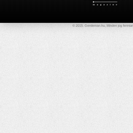
© 2015. Gentleman.hu, Minden jog fenntar