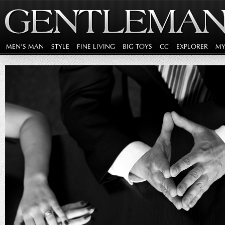
MEN'S MAN
STYLE
FINE LIVING
BIG TOYS
CC
EXPLORER
MY