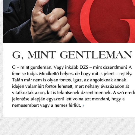
G, MINT GENTLEMAN
G – mint gentleman. Vagy inkább DZS – mint dzsentlmen? A
fene se tudja. Mindkettő helyes, de hogy mit is jelent – rejtély.
Talán már nem is olyan fontos. Igaz, az angoloknak annak
idején valamiért fontos lehetett, mert néhány évszázadon át
vitatkoztak azon, kit is tekintsenek dzsentlmennek. A szó erede
jelentése alapján egyszerű lett volna azt mondani, hogy a
nemesembert vagy a nemes férfiút.
»