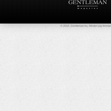
© 2015. Gentleman.hu, Minden jog fenntar