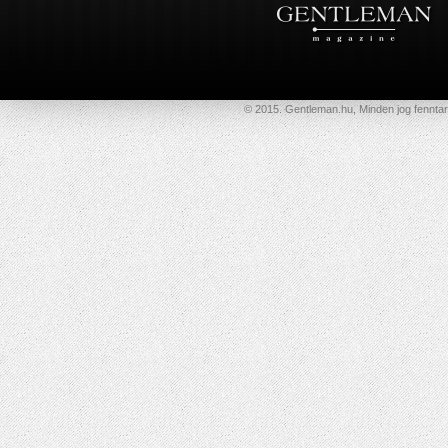
© 2015. Gentleman.hu, Minden jog fenntar