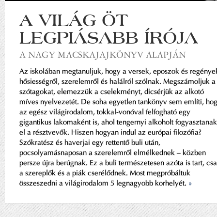
A VILÁG ÖT
LEGPIÁSABB ÍRÓJA
A NAGY MACSKAJAJKÖNYV ALAPJÁN
Az iskolában megtanuljuk, hogy a versek, eposzok és regénye
hősiességről, szerelemről és halálról szólnak. Megszámoljuk a
szótagokat, elemezzük a cselekményt, dicsérjük az alkotó
míves nyelvezetét. De soha egyetlen tankönyv sem említi, ho
az egész világirodalom, tokkal-vonóval felfogható egy
gigantikus lakomaként is, ahol tengernyi alkoholt fogyasztanak
el a résztvevők. Hiszen hogyan indul az európai filozófia?
Szókratész és haverjai egy rettentő buli után,
pocsolyamásnaposan a szerelemről elmélkednek – közben
persze újra berúgnak. Ez a buli természetesen azóta is tart, cs
a szereplők és a piák cserélődnek. Most megpróbáltuk
összeszedni a világirodalom 5 legnagyobb korhelyét.
»