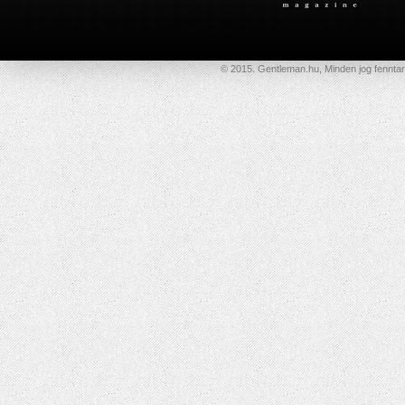
© 2015. Gentleman.hu, Minden jog fenntar