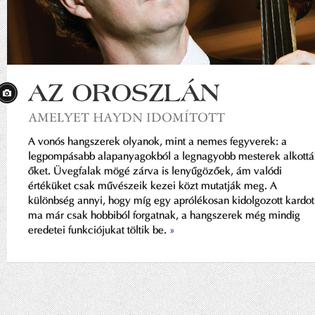
AZ OROSZLÁN
AMELYET HAYDN IDOMÍTOTT
A vonós hangszerek olyanok, mint a nemes fegyverek: a
legpompásabb alapanyagokból a legnagyobb mesterek alkottá
őket. Üvegfalak mögé zárva is lenyűgözőek, ám valódi
értéküket csak művészeik kezei közt mutatják meg. A
különbség annyi, hogy míg egy aprólékosan kidolgozott kardot
ma már csak hobbiból forgatnak, a hangszerek még mindig
eredetei funkciójukat töltik be.
»