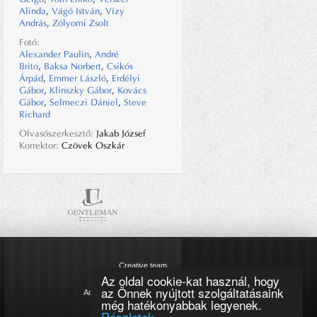
Alinda
,
Vágó István
,
Vízy
András
,
Zólyomi Zsolt
Fotó:
Alexander Paulin
,
André
Brito
,
Baksa Norbert
,
Csikós
Árpád
,
Emmer László
,
Erdélyi
Gábor
,
Klinszky Gábor
,
Kovács
Gábor
,
Selmeczi Dániel
,
Steve
Richard
Olvasószerkesztő:
Jakab József
Korrektor:
Czövek Oszkár
Creative team
Az oldal cookie-kat használ, hogy
Impresszum
az Önnek nyújtott szolgáltatásaink
Adatkezelési tájékoztató
még hatékonyabbak legyenek.
Cookie szabályzat
Részletek