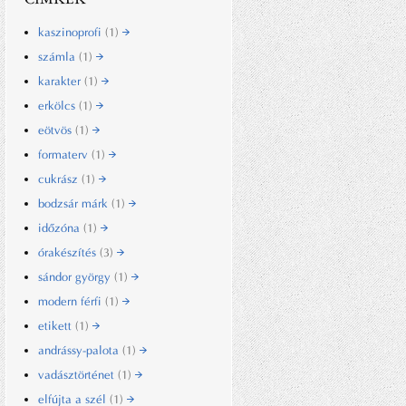
kaszinoprofi
(1)
számla
(1)
karakter
(1)
erkölcs
(1)
eötvös
(1)
formaterv
(1)
cukrász
(1)
bodzsár márk
(1)
időzóna
(1)
órakészítés
(3)
sándor györgy
(1)
modern férfi
(1)
etikett
(1)
andrássy-palota
(1)
vadásztörténet
(1)
elfújta a szél
(1)