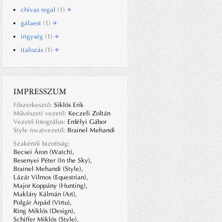
chivas regal
(1)
gálaest
(1)
irigység
(1)
italozás
(1)
IMPRESSZUM
Főszerkesztő:
Siklós Erik
Művészeti vezető:
Keczeli Zoltán
Vezető fotográfus:
Erdélyi Gábor
Style rovatvezető:
Brainel Mehandi
Szakértői bizottság:
Becsei Áron (Watch),
Besenyei Péter (In the Sky),
Brainel Mehandi (Style),
Lázár Vilmos (Equestrian),
Major Koppány (Hunting),
Makláry Kálmán (Art),
Polgár Árpád (Virtu),
Ring Miklós (Design),
Schiffer Miklós (Style),