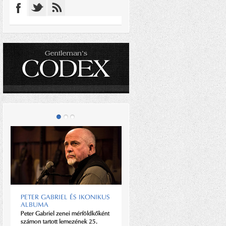
PETER GABRIEL ÉS IKONIKUS
ALBUMA
EGY ÚR A POKOLBAN IS ÚR
Peter Gabriel zenei mérföldkőként
számon tartott lemezének 25.
Az, hogy az ember