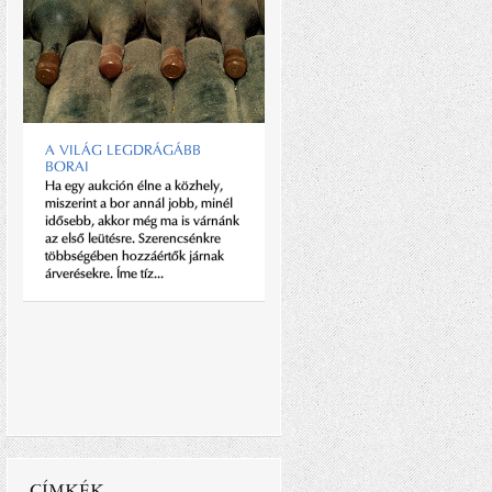
RAJZOLNI, RAJZOLNI,
RAJZOLNI!
A VILÁG LEGDRÁGÁBB
Sikeres emberek történetét olvasni
BORAI
jó! Ha hosszasan űzzük ezt a
sportot, akkor egyszer csak
Ha egy aukción élne a közhely,
kirajzolódik a valóság: legtöbbjük
miszerint a bor annál jobb, minél
rengeteget dolgozik a sikerért.
idősebb, akkor még ma is várnánk
Ennek adta szép lenyomatát
az első leütésre. Szerencsénkre
Michelangelo fél...
többségében hozzáértők járnak
árverésekre. Íme tíz...
CÍMKÉK