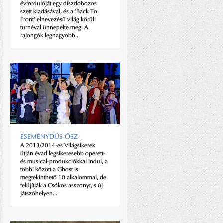
évfordulóját egy díszdobozos
arisztokratának születik, még nem
szett kiadásával, és a ’Back To
jelenti automatikusan azt, hogy
Front’ elnevezésű világ körüli
valódi úriember is!
turnéval ünnepelte meg. A
rajongók legnagyobb...
ROMÁN SÁNDOR
ESEMÉNYDÚS ŐSZ
Román Sándor az ízületek
A 2013/2014-es Világsikerek
életéről, a másság
útján évad legsikeresebb operett-
érzékenységéről, a nemzetközi
és musical-produkciókkal indul, a
minőségről és a térkép-körző...
többi között a Ghost is
megtekinthető 10 alkalommal, de
felújítják a Csókos asszonyt, s új
játszóhelyen...