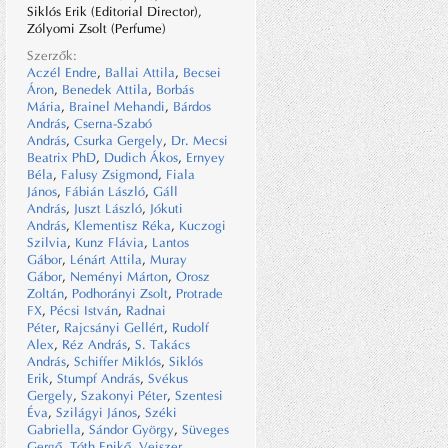
Siklós Erik (Editorial Director),
Zólyomi Zsolt (Perfume)
Szerzők:
Aczél Endre
,
Ballai Attila
,
Becsei
Áron
,
Benedek Attila
,
Borbás
Mária
,
Brainel Mehandi
,
Bárdos
András
,
Cserna-Szabó
András
,
Csurka Gergely
,
Dr. Mecsi
Beatrix PhD
,
Dudich Ákos
,
Ernyey
Béla
,
Falusy Zsigmond
,
Fiala
János
,
Fábián László
,
Gáll
András
,
Juszt László
,
Jókuti
András
,
Klementisz Réka
,
Kuczogi
Szilvia
,
Kunz Flávia
,
Lantos
Gábor
,
Lénárt Attila
,
Muray
Gábor
,
Neményi Márton
,
Orosz
Zoltán
,
Podhorányi Zsolt
,
Protrade
FX
,
Pécsi István
,
Radnai
Péter
,
Rajcsányi Gellért
,
Rudolf
Alex
,
Réz András
,
S. Takács
András
,
Schiffer Miklós
,
Siklós
Erik
,
Stumpf András
,
Svékus
Gergely
,
Szakonyi Péter
,
Szentesi
Éva
,
Szilágyi János
,
Széki
Gabriella
,
Sándor György
,
Süveges
Gergő
,
Tóth Enikő
,
Veiszer