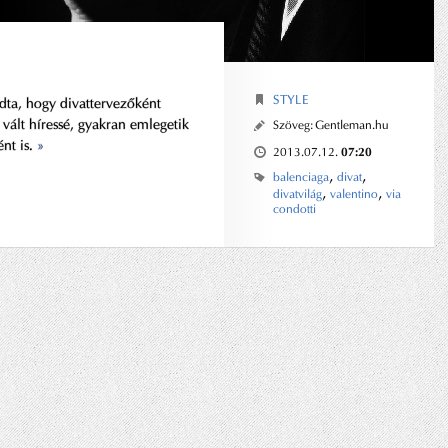
STYLE
udta, hogy divattervezőként
 vált híressé, gyakran emlegetik
Szöveg:
Gentleman.hu
nt is.
»
07:20
2013.07.12.
,
,
balenciaga
divat
,
,
divatvilág
valentino
via
condotti