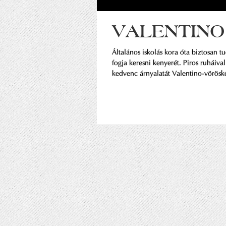
VALENTINO
Általános iskolás kora óta biztosan t
fogja keresni kenyerét. Piros ruháival
kedvenc árnyalatát Valentino-vöröské