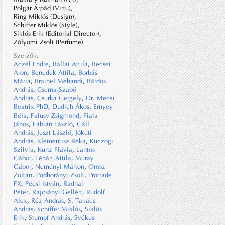
Polgár Árpád (Virtu),
Ring Miklós (Design),
Schiffer Miklós (Style),
Siklós Erik (Editorial Director),
Zólyomi Zsolt (Perfume)
Szerzők:
Aczél Endre
,
Ballai Attila
,
Becsei
Áron
,
Benedek Attila
,
Borbás
Mária
,
Brainel Mehandi
,
Bárdos
András
,
Cserna-Szabó
András
,
Csurka Gergely
,
Dr. Mecsi
Beatrix PhD
,
Dudich Ákos
,
Ernyey
Béla
,
Falusy Zsigmond
,
Fiala
János
,
Fábián László
,
Gáll
András
,
Juszt László
,
Jókuti
András
,
Klementisz Réka
,
Kuczogi
Szilvia
,
Kunz Flávia
,
Lantos
Gábor
,
Lénárt Attila
,
Muray
Gábor
,
Neményi Márton
,
Orosz
Zoltán
,
Podhorányi Zsolt
,
Protrade
FX
,
Pécsi István
,
Radnai
Péter
,
Rajcsányi Gellért
,
Rudolf
Alex
,
Réz András
,
S. Takács
András
,
Schiffer Miklós
,
Siklós
Erik
,
Stumpf András
,
Svékus