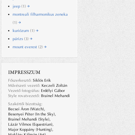
jeep
(1)
montreali filharmonikus zeneka
(1)
kuriózum
(1)
párizs
(3)
mount everest
(2)
IMPRESSZUM
Főszerkesztő:
Siklós Erik
Művészeti vezető:
Keczeli Zoltán
Vezető fotográfus:
Erdélyi Gábor
Style rovatvezető:
Brainel Mehandi
Szakértői bizottság:
Becsei Áron (Watch),
Besenyei Péter (In the Sky),
Brainel Mehandi (Style),
Lázár Vilmos (Equestrian),
Major Koppány (Hunting),
Makláry Kálmán (Art),