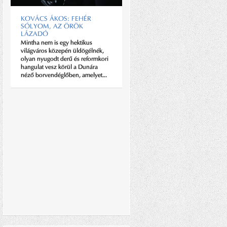
legfontosabb, a hozzáállása.
Hozzáállása...
KOVÁCS ÁKOS: FEHÉR
SÓLYOM, AZ ÖRÖK
LÁZADÓ
Mintha nem is egy hektikus
világváros közepén üldögélnék,
olyan nyugodt derű és reformkori
hangulat vesz körül a Dunára
néző borvendéglőben, amelyet...
CLOONEY KAPSZULÁI
Oscar Wilde legendássá vált
kijelentését a lausanne-i
Nespresso cég akár jelmondatává
is választhatta volna, amiből,
persze, egyenesen következik a
fekete öltönyös, fehér villanó inget
viselő,...