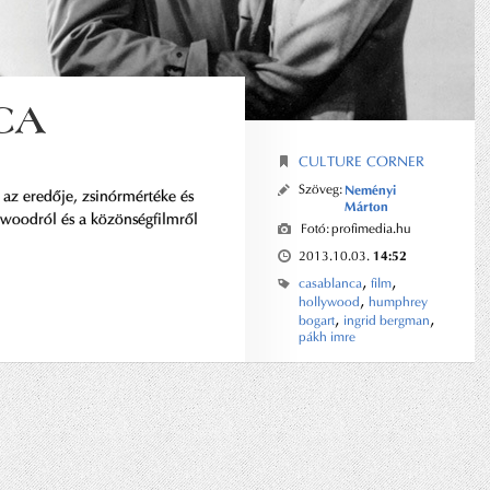
CA
CULTURE CORNER
Szöveg:
Neményi
 az eredője, zsinórmértéke és
Márton
ywoodról és a közönségfilmről
Fotó:
profimedia.hu
14:52
2013.10.03.
,
,
casablanca
film
,
hollywood
humphrey
,
,
bogart
ingrid bergman
pákh imre