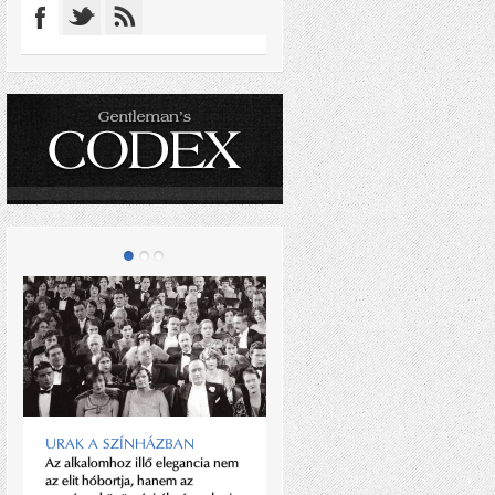
URAK A SZÍNHÁZBAN
Az alkalomhoz illő elegancia nem
NAPA VALLEY
az elit hóbortja, hanem az
San Franciscótól északra,