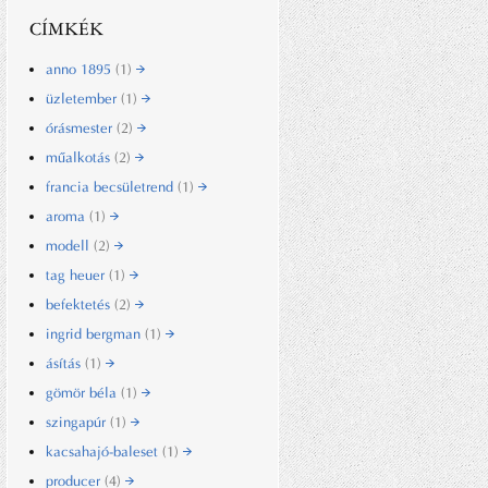
CÍMKÉK
anno 1895
(1)
üzletember
(1)
órásmester
(2)
műalkotás
(2)
francia becsületrend
(1)
aroma
(1)
modell
(2)
tag heuer
(1)
befektetés
(2)
ingrid bergman
(1)
ásítás
(1)
gömör béla
(1)
szingapúr
(1)
kacsahajó-baleset
(1)
producer
(4)