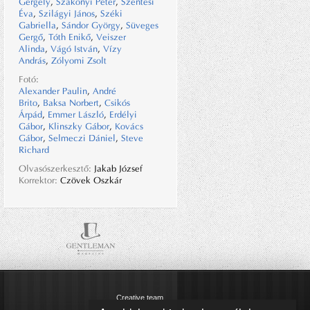
Gergely
,
Szakonyi Péter
,
Szentesi
Éva
,
Szilágyi János
,
Széki
Gabriella
,
Sándor György
,
Süveges
Gergő
,
Tóth Enikő
,
Veiszer
Alinda
,
Vágó István
,
Vízy
András
,
Zólyomi Zsolt
Fotó:
Alexander Paulin
,
André
Brito
,
Baksa Norbert
,
Csikós
Árpád
,
Emmer László
,
Erdélyi
Gábor
,
Klinszky Gábor
,
Kovács
Gábor
,
Selmeczi Dániel
,
Steve
Richard
Olvasószerkesztő:
Jakab József
Korrektor:
Czövek Oszkár
Creative team