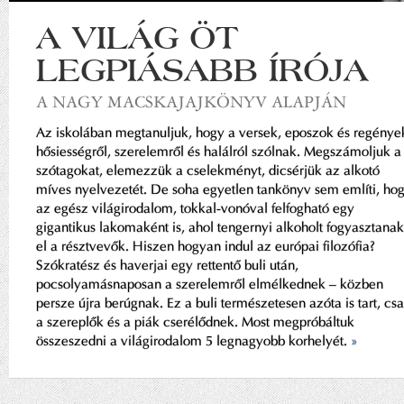
A VILÁG ÖT
LEGPIÁSABB ÍRÓJA
A NAGY MACSKAJAJKÖNYV ALAPJÁN
Az iskolában megtanuljuk, hogy a versek, eposzok és regénye
hősiességről, szerelemről és halálról szólnak. Megszámoljuk a
szótagokat, elemezzük a cselekményt, dicsérjük az alkotó
míves nyelvezetét. De soha egyetlen tankönyv sem említi, ho
az egész világirodalom, tokkal-vonóval felfogható egy
gigantikus lakomaként is, ahol tengernyi alkoholt fogyasztanak
el a résztvevők. Hiszen hogyan indul az európai filozófia?
Szókratész és haverjai egy rettentő buli után,
pocsolyamásnaposan a szerelemről elmélkednek – közben
persze újra berúgnak. Ez a buli természetesen azóta is tart, cs
a szereplők és a piák cserélődnek. Most megpróbáltuk
összeszedni a világirodalom 5 legnagyobb korhelyét.
»