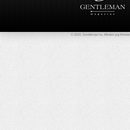
© 2015. Gentleman.hu, Minden jog fenntar