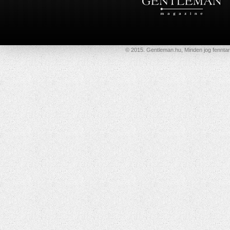
© 2015. Gentleman.hu, Minden jog fenntar