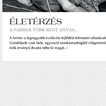
ÉLETÉRZÉS
A FARMER TÖBB MINT ANYAG...
A farmer a legnagyobb evolúciós fejlődést felmutató ruhadarab
Gondoljunk csak bele, egyszerű munkásnadrágból világméretű
örök érvényű divattá nőtte ki magát.
»