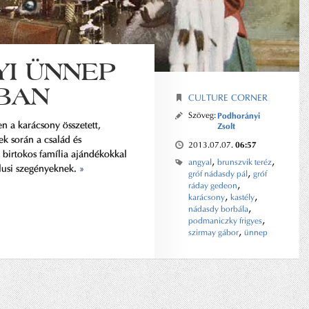
I ÜNNEP
BAN
CULTURE CORNER
Szöveg:
Podhorányi
n a karácsony összetett,
Zsolt
ek során a család és
06:57
2013.07.07.
a birtokos família ajándékokkal
,
,
angyal
brunszvik teréz
alusi szegényeknek.
»
,
gróf nádasdy pál
gróf
,
ráday gedeon
,
,
karácsony
kastély
,
nádasdy borbála
,
podmaniczky frigyes
,
szirmay gábor
ünnep