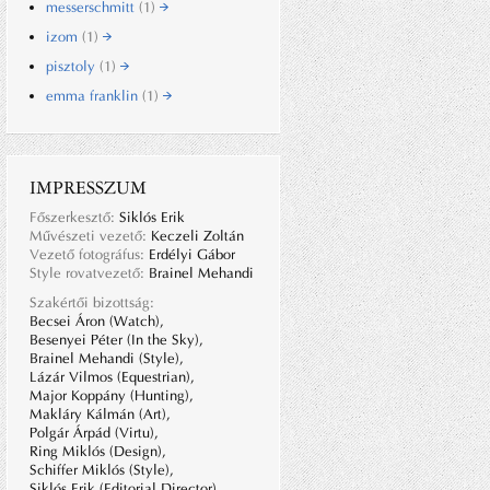
messerschmitt
(1)
izom
(1)
pisztoly
(1)
emma franklin
(1)
IMPRESSZUM
Főszerkesztő:
Siklós Erik
Művészeti vezető:
Keczeli Zoltán
Vezető fotográfus:
Erdélyi Gábor
Style rovatvezető:
Brainel Mehandi
Szakértői bizottság:
Becsei Áron (Watch),
Besenyei Péter (In the Sky),
Brainel Mehandi (Style),
Lázár Vilmos (Equestrian),
Major Koppány (Hunting),
Makláry Kálmán (Art),
Polgár Árpád (Virtu),
Ring Miklós (Design),
Schiffer Miklós (Style),
Siklós Erik (Editorial Director),