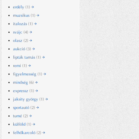
erdély
(1)
muzsikus
(1)
italozás
(1)
svájc
(4)
olasz
(2)
aukció
(3)
lipták tamás
(1)
remi
(1)
figyelmesség
(1)
minőség
(6)
expressz
(1)
jaksity györgy
(1)
sportautó
(2)
turné
(2)
külföld
(1)
felhőkarcoló
(2)