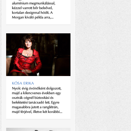
alumínium megmunkálással,
egyórás beszélgetésünk során ezt
kézzel varrott bőr belsővel,
a két szót mondta magyarul Nigel
kortalan designnal hódít. A
Jones, a legnagyobb nem állami
Morgan kiváló példa arra,...
tulajdonú magyarországi
munkáltató, a Tesco első embere.
A huszonkétezer főt...
KÓSA ERIKA
Nyolc évig óvónőként dolgozott,
SHORTISTÁK VS
majd a kilencvenes években egy
INGUJJASOK
osztrák cégnél biztosítási és
Harc dúl megállás nélkül.
befektetési tanácsadó lett. Egyre
Valahányszor a meleg visszatér,
magasabbra jutott a ranglétrán,
összecsapnak a „shortisták” és az
majd férjével, illetve két korábbi...
„ingujjasok”. Vér nem folyik
ugyan, de az izzadás mindkét
tábornak gondot...