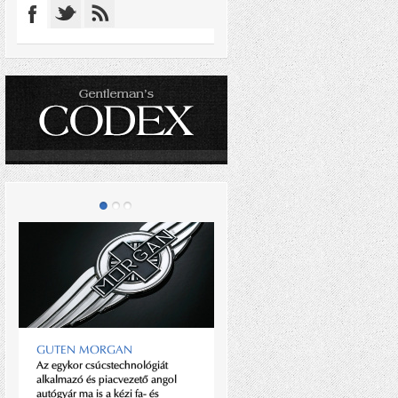
GUTEN MORGAN
CARDIFFI FIÚ, SKÓT
Az egykor csúcstechnológiát
GYÖKEREKKEL
alkalmazó és piacvezető angol
autógyár ma is a kézi fa- és
Minőség és bizalom; közel