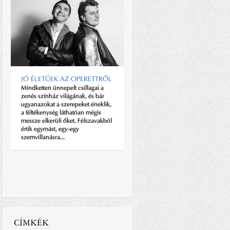
JÓ ÉLETŰEK AZ OPERETTRŐL
Mindketten ünnepelt csillagai a
zenés színház világának, és bár
CIPŐT EGY ÉLETRE!
ugyanazokat a szerepeket éneklik,
Reneszánszát éli Magyarországon
a féltékenység láthatóan mégis
is a manfufakturális cipőkészítés.
messze elkerüli őket. Félszavakból
Aki készítettett már magának
értik egymást, egy-egy
kézzel varrott cipőt, tudja, hogy
szemvillanásra...
sem kényelemben, sem
strapabírásban, sem eleganciában
nem lehet...
CÍMKÉK