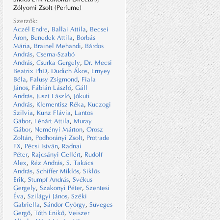
Zólyomi Zsolt (Perfume)
Szerzők:
Aczél Endre
,
Ballai Attila
,
Becsei
Áron
,
Benedek Attila
,
Borbás
Mária
,
Brainel Mehandi
,
Bárdos
András
,
Cserna-Szabó
András
,
Csurka Gergely
,
Dr. Mecsi
Beatrix PhD
,
Dudich Ákos
,
Ernyey
Béla
,
Falusy Zsigmond
,
Fiala
János
,
Fábián László
,
Gáll
András
,
Juszt László
,
Jókuti
András
,
Klementisz Réka
,
Kuczogi
Szilvia
,
Kunz Flávia
,
Lantos
Gábor
,
Lénárt Attila
,
Muray
Gábor
,
Neményi Márton
,
Orosz
Zoltán
,
Podhorányi Zsolt
,
Protrade
FX
,
Pécsi István
,
Radnai
Péter
,
Rajcsányi Gellért
,
Rudolf
Alex
,
Réz András
,
S. Takács
András
,
Schiffer Miklós
,
Siklós
Erik
,
Stumpf András
,
Svékus
Gergely
,
Szakonyi Péter
,
Szentesi
Éva
,
Szilágyi János
,
Széki
Gabriella
,
Sándor György
,
Süveges
Gergő
,
Tóth Enikő
,
Veiszer