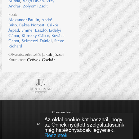
Alinda
,
Vágó István
,
Vízy
András
,
Zólyomi Zsolt
Fotó:
Alexander Paulin
,
André
Brito
,
Baksa Norbert
,
Csikós
Árpád
,
Emmer László
,
Erdélyi
Gábor
,
Klinszky Gábor
,
Kovács
Gábor
,
Selmeczi Dániel
,
Steve
Richard
Olvasószerkesztő:
Jakab József
Korrektor:
Czövek Oszkár
Creative team
Az oldal cookie-kat használ, hogy
Impresszum
az Önnek nyújtott szolgáltatásaink
Adatkezelési tájékoztató
még hatékonyabbak legyenek.
Cookie szabályzat
Részletek
Magazinok