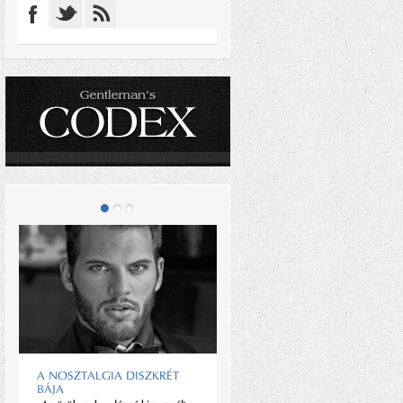
MONACO, TE DRÁGA
A NOSZTALGIA DISZKRÉT
Idén is a miniállam a világ
BÁJA
legdrágább ingatlanpiaca.