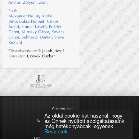
András
,
Zólyomi Zsolt
Fotó:
Alexander Paulin
,
André
Brito
,
Baksa Norbert
,
Csikós
Árpád
,
Emmer László
,
Erdélyi
Gábor
,
Klinszky Gábor
,
Kovács
Gábor
,
Selmeczi Dániel
,
Steve
Richard
Olvasószerkesztő:
Jakab József
Korrektor:
Czövek Oszkár
Creative team
Az oldal cookie-kat használ, hogy
Impresszum
az Önnek nyújtott szolgáltatásaink
Adatkezelési tájékoztató
még hatékonyabbak legyenek.
Cookie szabályzat
Részletek
Magazinok
Gentleman kommunikáció