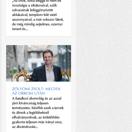
„Az örök, soha eléggé ki nem élt
nosztalgia a sikátoraival, szűk
udvarainak lefüggönyözött
ablakaival, templom felé siető
asszonyaival, a már sokszor látott,
de még mindig sejtelmes, ezernyi
ismert és...
TILL ATTILA
Nem visel karórát, de pontosan
érkezik a riportra. Azonnal fel is
világosít, hogy nincsen semmi elvi
ellenszenve az órával
ZÓLYOMI ZSOLT: MEGYEK
kapcsolatban, csak minek? A
AZ ORROM UTÁN
telefonban ugyanúgy „benne van
A fiatalkori álomvilág és az azzal
a pontos idő”, az...
járó kíváncsiság teljesen
természetes. Később ezek a tervek
és álmok a legtöbbeknél
elhalványodnak, az érdeklődés
gyakorta teljesen más irányt vesz,
az ábrándozást...