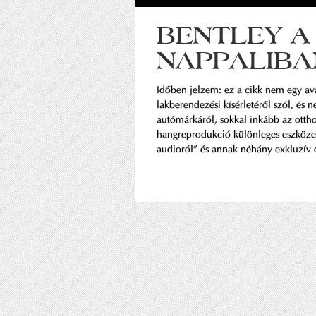
BENTLEY A
NAPPALIBA
Időben jelzem: ez a cikk nem egy a
lakberendezési kísérletéről szól, és n
autómárkáról, sokkal inkább az ottho
hangreprodukció különleges eszközei
audioról” és annak néhány exkluzív 