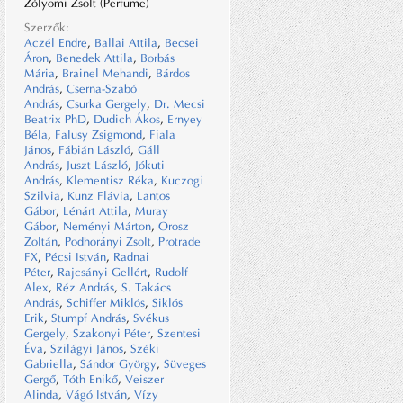
Zólyomi Zsolt (Perfume)
Szerzők:
Aczél Endre
,
Ballai Attila
,
Becsei
Áron
,
Benedek Attila
,
Borbás
Mária
,
Brainel Mehandi
,
Bárdos
András
,
Cserna-Szabó
András
,
Csurka Gergely
,
Dr. Mecsi
Beatrix PhD
,
Dudich Ákos
,
Ernyey
Béla
,
Falusy Zsigmond
,
Fiala
János
,
Fábián László
,
Gáll
András
,
Juszt László
,
Jókuti
András
,
Klementisz Réka
,
Kuczogi
Szilvia
,
Kunz Flávia
,
Lantos
Gábor
,
Lénárt Attila
,
Muray
Gábor
,
Neményi Márton
,
Orosz
Zoltán
,
Podhorányi Zsolt
,
Protrade
FX
,
Pécsi István
,
Radnai
Péter
,
Rajcsányi Gellért
,
Rudolf
Alex
,
Réz András
,
S. Takács
András
,
Schiffer Miklós
,
Siklós
Erik
,
Stumpf András
,
Svékus
Gergely
,
Szakonyi Péter
,
Szentesi
Éva
,
Szilágyi János
,
Széki
Gabriella
,
Sándor György
,
Süveges
Gergő
,
Tóth Enikő
,
Veiszer
Alinda
,
Vágó István
,
Vízy