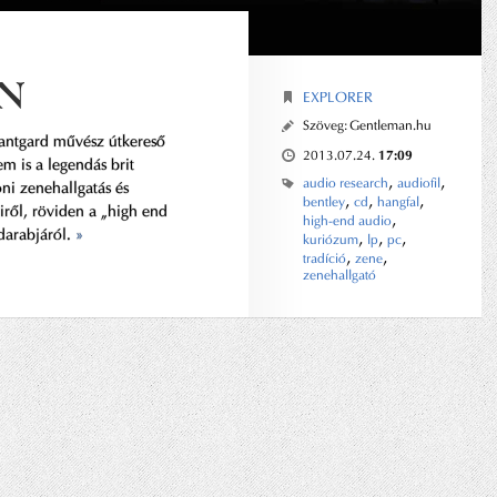
N
EXPLORER
Szöveg:
Gentleman.hu
vantgard művész útkereső
17:09
2013.07.24.
em is a legendás brit
,
,
audio research
audiofil
ni zenehallgatás és
,
,
,
bentley
cd
hangfal
ről, röviden a „high end
,
high-end audio
darabjáról.
»
,
,
,
kuriózum
lp
pc
,
,
tradíció
zene
zenehallgató