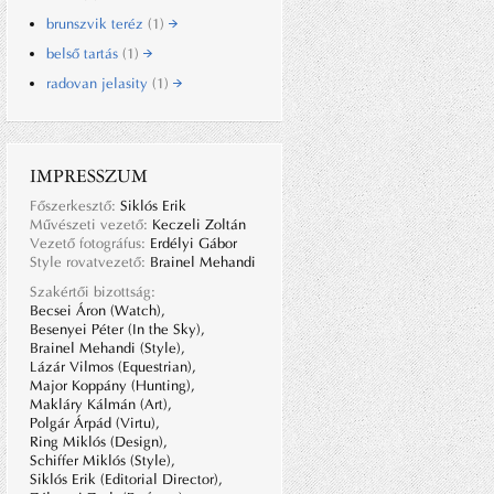
brunszvik teréz
(1)
belső tartás
(1)
radovan jelasity
(1)
IMPRESSZUM
Főszerkesztő:
Siklós Erik
Művészeti vezető:
Keczeli Zoltán
Vezető fotográfus:
Erdélyi Gábor
Style rovatvezető:
Brainel Mehandi
Szakértői bizottság:
Becsei Áron (Watch),
Besenyei Péter (In the Sky),
Brainel Mehandi (Style),
Lázár Vilmos (Equestrian),
Major Koppány (Hunting),
Makláry Kálmán (Art),
Polgár Árpád (Virtu),
Ring Miklós (Design),
Schiffer Miklós (Style),
Siklós Erik (Editorial Director),