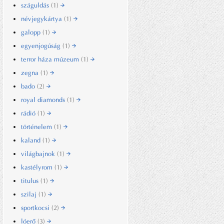
száguldás
(1)
névjegykártya
(1)
galopp
(1)
egyenjogúság
(1)
terror háza múzeum
(1)
zegna
(1)
bado
(2)
royal diamonds
(1)
rádió
(1)
történelem
(1)
kaland
(1)
világbajnok
(1)
kastélyrom
(1)
titulus
(1)
szilaj
(1)
sportkocsi
(2)
lóerő
(3)