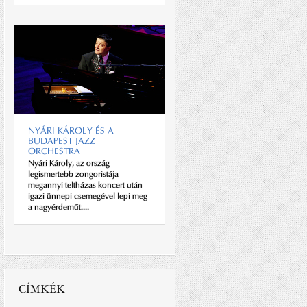
HOLLYWOOD ÚR
SZEREPÉBEN: ANDREW G.
VAJNA
Andrew G., azaz Andy Vajna sok
ember számára ismeretlen
NYÁRI KÁROLY ÉS A
magasságokat és mélységeket járt
BUDAPEST JAZZ
meg életében. Fia elvesztése sem
ORCHESTRA
tudta megállítani üzleti sikerei...
Nyári Károly, az ország
legismertebb zongoristája
megannyi teltházas koncert után
igazi ünnepi csemegével lepi meg
a nagyérdeműt....
CÍMKÉK