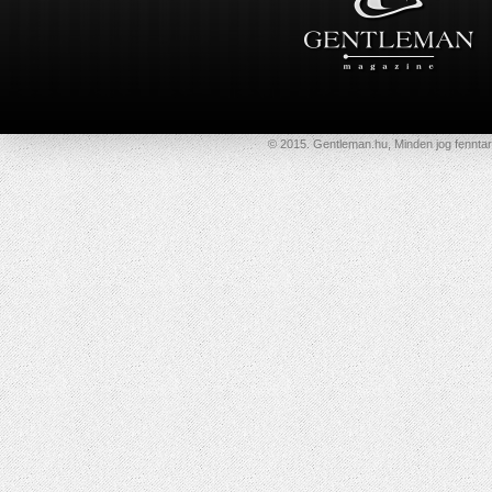
© 2015. Gentleman.hu, Minden jog fenntar