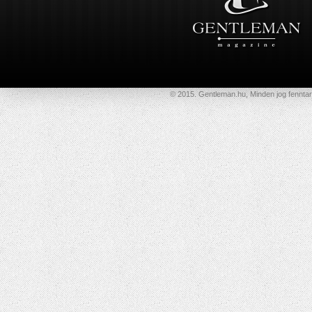
© 2015. Gentleman.hu, Minden jog fenntar