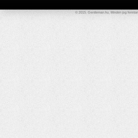
© 2015. Gentleman.hu, Minden jog fenntar