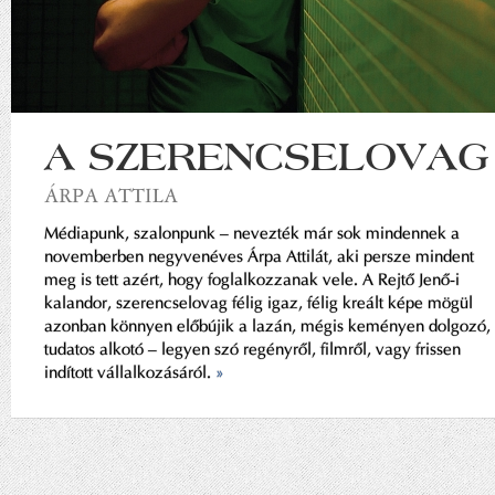
A SZERENCSELOVAG
ÁRPA ATTILA
Médiapunk, szalonpunk – nevezték már sok mindennek a
novemberben negyvenéves Árpa Attilát, aki persze mindent
meg is tett azért, hogy foglalkozzanak vele. A Rejtő Jenő-i
kalandor, szerencselovag félig igaz, félig kreált képe mögül
azonban könnyen előbújik a lazán, mégis keményen dolgozó,
tudatos alkotó – legyen szó regényről, filmről, vagy frissen
indított vállalkozásáról.
»