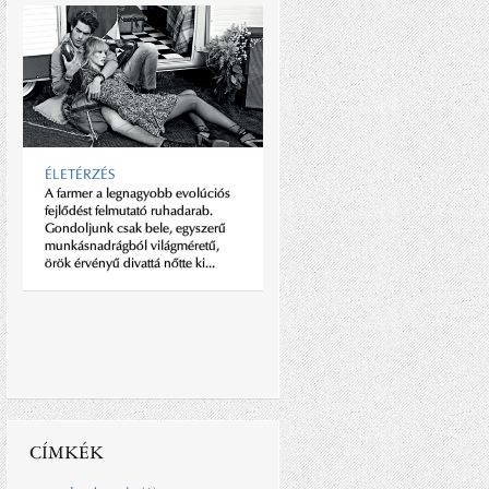
RÁTAI DÁNIEL: ÁTRAJZOLNI
A FIZIKA HATÁRAIT
Az ezerszer dicsért vagy szidott
magyar szürkeállomány ismét
hallat magáról: a mindössze 25
éves Rátai Dániel megalkotta a
ÉLETÉRZÉS
Leonar3Do fantázianevű...
A farmer a legnagyobb evolúciós
fejlődést felmutató ruhadarab.
Gondoljunk csak bele, egyszerű
munkásnadrágból világméretű,
örök érvényű divattá nőtte ki...
CÍMKÉK