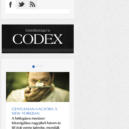
GENTLEMAN-VACSORA A
NEW YORKBAN
ROD STEWART
A hétfogásos menüsor
A skót énekes túl a 65 éven sem
felszolgálása nagyjából három és
kíván pihenni.
fél órát venne igénybe, mondják