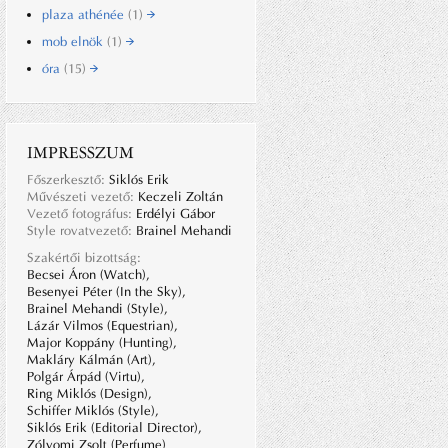
plaza athénée
(1)
mob elnök
(1)
óra
(15)
IMPRESSZUM
Főszerkesztő:
Siklós Erik
Művészeti vezető:
Keczeli Zoltán
Vezető fotográfus:
Erdélyi Gábor
Style rovatvezető:
Brainel Mehandi
Szakértői bizottság:
Becsei Áron (Watch),
Besenyei Péter (In the Sky),
Brainel Mehandi (Style),
Lázár Vilmos (Equestrian),
Major Koppány (Hunting),
Makláry Kálmán (Art),
Polgár Árpád (Virtu),
Ring Miklós (Design),
Schiffer Miklós (Style),
Siklós Erik (Editorial Director),
Zólyomi Zsolt (Perfume)