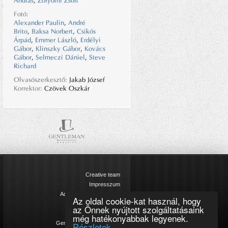
András
,
Zólyomi Zsolt
Fotó:
Alexander Paulin
,
André
Brito
,
Baksa Norbert
,
Csikós
Árpád
,
Emmer László
,
Erdélyi
Gábor
,
Klinszky Gábor
,
Kovács
Gábor
,
Selmeczi Dániel
,
Steve
Richard
Olvasószerkesztő:
Jakab József
Korrektor:
Czövek Oszkár
Creative team
Impresszum
Adatkezelési tájékoztató
Az oldal cookie-kat használ, hogy
Cookie szabályzat
az Önnek nyújtott szolgáltatásaink
Magazinok
még hatékonyabbak legyenek.
Gentleman kommunikáció
Részletek