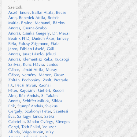
Szerzők:
Aczél Endre
,
Ballai Attila
,
Becsei
Áron
,
Benedek Attila
,
Borbás
Mária
,
Brainel Mehandi
,
Bárdos
András
,
Cserna-Szabó
András
,
Csurka Gergely
,
Dr. Mecsi
Beatrix PhD
,
Dudich Ákos
,
Ernyey
Béla
,
Falusy Zsigmond
,
Fiala
János
,
Fábián László
,
Gáll
András
,
Juszt László
,
Jókuti
András
,
Klementisz Réka
,
Kuczogi
Szilvia
,
Kunz Flávia
,
Lantos
Gábor
,
Lénárt Attila
,
Muray
Gábor
,
Neményi Márton
,
Orosz
Zoltán
,
Podhorányi Zsolt
,
Protrade
FX
,
Pécsi István
,
Radnai
Péter
,
Rajcsányi Gellért
,
Rudolf
Alex
,
Réz András
,
S. Takács
András
,
Schiffer Miklós
,
Siklós
Erik
,
Stumpf András
,
Svékus
Gergely
,
Szakonyi Péter
,
Szentesi
Éva
,
Szilágyi János
,
Széki
Gabriella
,
Sándor György
,
Süveges
Gergő
,
Tóth Enikő
,
Veiszer
Alinda
,
Vágó István
,
Vízy