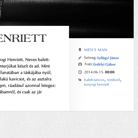
ENRIETT
MEN`S MAN
Szöveg:
Szilágyi János
ogi Henriett. Neves balett-
Fotó:
Erdélyi Gábor
nterjúkat készít és ad. Mint
00:00
llanatában a táskájába nyúl,
2014.06.15.
lakú kavicsot, és az asztalra
,
,
balett-táncos
rendező
tunyogi henriett
gen, ráadásul azonnal letegez:
bamról, és csak az jár