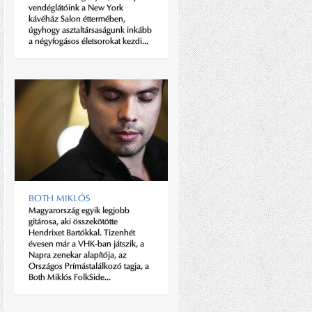
vendéglátóink a New York
kávéház Salon éttermében,
úgyhogy asztaltársaságunk inkább
a négyfogásos életsorokat kezdi...
CIPŐT EGY ÉLETRE!
Reneszánszát éli Magyarországon
is a manfufakturális cipőkészítés.
Aki készítettett már magának
kézzel varrott cipőt, tudja, hogy
BOTH MIKLÓS
sem kényelemben, sem
Magyarország egyik legjobb
strapabírásban, sem eleganciában
gitárosa, aki összekötötte
nem lehet...
Hendrixet Bartókkal. Tizenhét
évesen már a VHK-ban játszik, a
Napra zenekar alapítója, az
Országos Prímástalálkozó tagja, a
Both Miklós FolkSide...