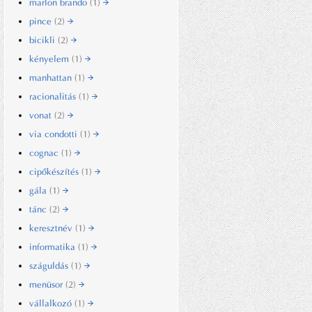
marlon brando
(1)
pince
(2)
bicikli
(2)
kényelem
(1)
manhattan
(1)
racionalitás
(1)
vonat
(2)
via condotti
(1)
cognac
(1)
cipőkészítés
(1)
gála
(1)
tánc
(2)
keresztnév
(1)
informatika
(1)
száguldás
(1)
menüsor
(2)
vállalkozó
(1)