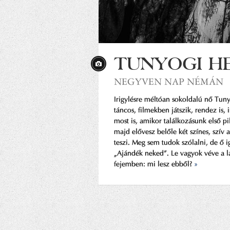
TUNYOGI H
NEGYVEN NAP NÉMÁN
Irigylésre méltóan sokoldalú nő Tuny
táncos, filmekben játszik, rendez is, i
most is, amikor találkozásunk első pi
majd elővesz belőle két színes, szív a
teszi. Meg sem tudok szólalni, de ő i
„Ajándék neked”. Le vagyok véve a lá
fejemben: mi lesz ebből?
»