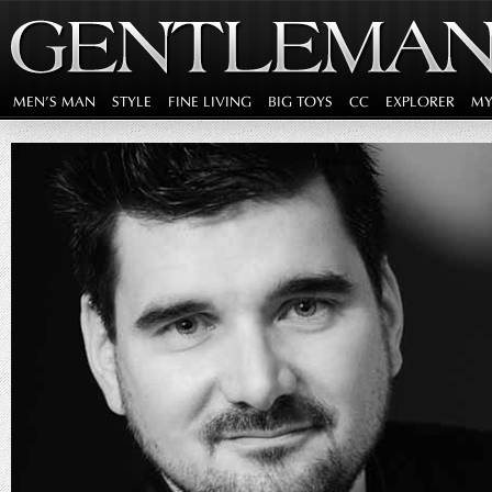
MEN'S MAN
STYLE
FINE LIVING
BIG TOYS
CC
EXPLORER
MY