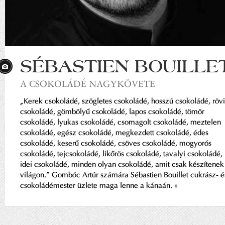
SÉBASTIEN BOUILLE
A CSOKOLÁDÉ NAGYKÖVETE
„Kerek csokoládé, szögletes csokoládé, hosszú csokoládé, röv
csokoládé, gömbölyű csokoládé, lapos csokoládé, tömör
csokoládé, lyukas csokoládé, csomagolt csokoládé, meztelen
csokoládé, egész csokoládé, megkezdett csokoládé, édes
csokoládé, keserű csokoládé, csöves csokoládé, mogyorós
csokoládé, tejcsokoládé, likőrös csokoládé, tavalyi csokoládé,
idei csokoládé, minden olyan csokoládé, amit csak készítenek
világon.” Gombóc Artúr számára Sébastien Bouillet cukrász- é
csokoládémester üzlete maga lenne a kánaán.
»