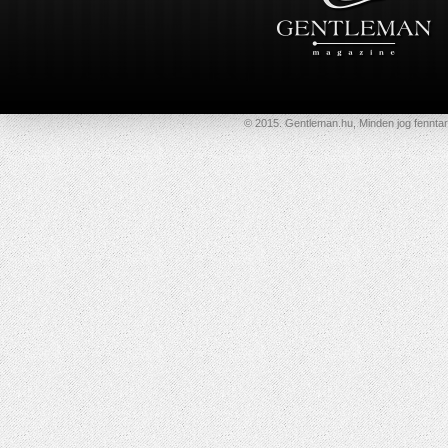
© 2015. Gentleman.hu, Minden jog fenntar