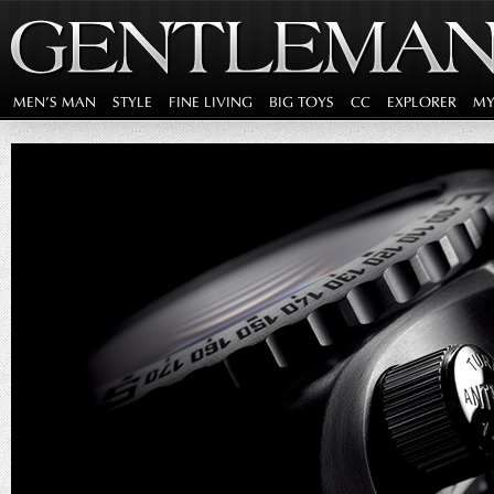
MEN'S MAN
STYLE
FINE LIVING
BIG TOYS
CC
EXPLORER
MY