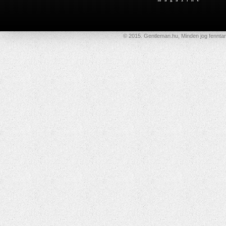
© 2015. Gentleman.hu, Minden jog fenntar