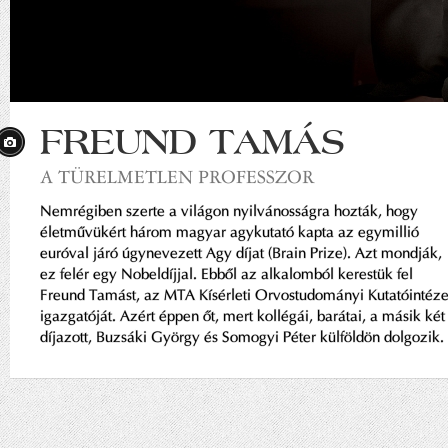
FREUND TAMÁS
A TÜRELMETLEN PROFESSZOR
Nemrégiben szerte a világon nyilvánosságra hozták, hogy
életművükért három magyar agykutató kapta az egymillió
euróval járó úgynevezett Agy díjat (Brain Prize). Azt mondják,
ez felér egy Nobeldíjjal. Ebből az alkalomból kerestük fel
Freund Tamást, az MTA Kísérleti Orvostudományi Kutatóintéze
igazgatóját. Azért éppen őt, mert kollégái, barátai, a másik két
díjazott, Buzsáki György és Somogyi Péter külföldön dolgozik.