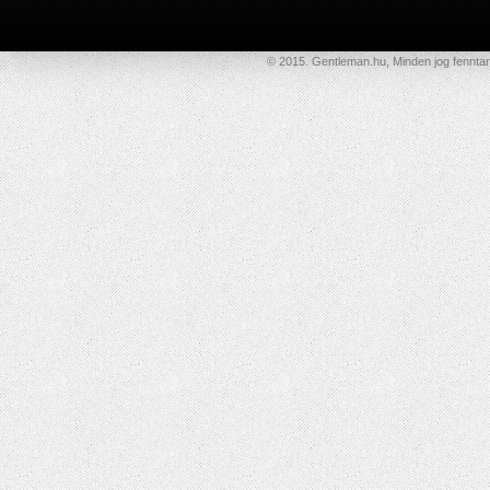
© 2015. Gentleman.hu, Minden jog fenntar